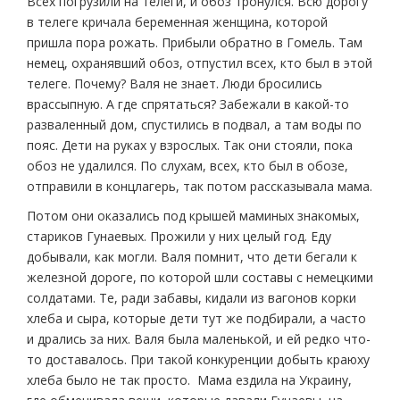
Всех погрузили на телеги, и обоз тронулся. Всю дорогу
в телеге кричала беременная женщина, которой
пришла пора рожать. Прибыли обратно в Гомель. Там
немец, охранявший обоз, отпустил всех, кто был в этой
телеге. Почему? Валя не знает. Люди бросились
врассыпную. А где спрятаться? Забежали в какой-то
разваленный дом, спустились в подвал, а там воды по
пояс. Дети на руках у взрослых. Так они стояли, пока
обоз не удалился. По слухам, всех, кто был в обозе,
отправили в концлагерь, так потом рассказывала мама.
Потом они оказались под крышей маминых знакомых,
стариков Гунаевых. Прожили у них целый год. Еду
добывали, как могли. Валя помнит, что дети бегали к
железной дороге, по которой шли составы с немецкими
солдатами. Те, ради забавы, кидали из вагонов корки
хлеба и сыра, которые дети тут же подбирали, а часто
и дрались за них. Валя была маленькой, и ей редко что-
то доставалось. При такой конкуренции добыть краюху
хлеба было не так просто. Мама ездила на Украину,