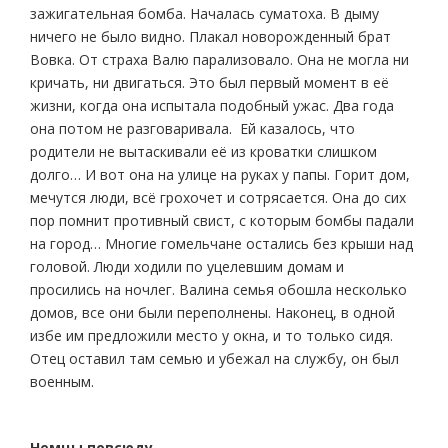
зажигательная бомба. Началась суматоха. В дыму
ничего не было видно. Плакал новорожденный брат
Вовка. От страха Валю парализовало. Она не могла ни
кричать, ни двигаться. Это был первый момент в её
жизни, когда она испытала подобный ужас. Два года
она потом не разговаривала. Ей казалось, что
родители не вытаскивали её из кроватки слишком
долго… И вот она на улице на руках у папы. Горит дом,
мечутся люди, всё грохочет и сотрясается. Она до сих
пор помнит противный свист, с которым бомбы падали
на город… Многие гомельчане остались без крыши над
головой. Люди ходили по уцелевшим домам и
просились на ночлег. Валина семья обошла несколько
домов, все они были переполнены. Наконец, в одной
избе им предложили место у окна, и то только сидя.
Отец оставил там семью и убежал на службу, он был
военным.
Немцы повсюду