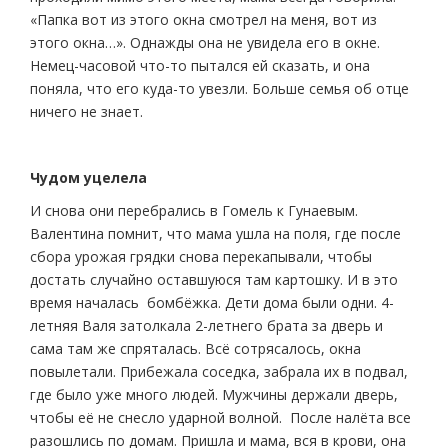
«Папка вот из этого окна смотрел на меня, вот из
этого окна…». Однажды она не увидела его в окне.
Немец-часовой что-то пытался ей сказать, и она
поняла, что его куда-то увезли. Больше семья об отце
ничего не знает.
Чудом уцелела
И снова они перебрались в Гомель к Гунаевым.
Валентина помнит, что мама ушла на поля, где после
сбора урожая грядки снова перекапывали, чтобы
достать случайно оставшуюся там картошку. И в это
время началась бомбёжка. Дети дома были одни. 4-
летняя Валя затолкала 2-летнего брата за дверь и
сама там же спряталась. Всё сотрясалось, окна
повылетали. Прибежала соседка, забрала их в подвал,
где было уже много людей. Мужчины держали дверь,
чтобы её не снесло ударной волной. После налёта все
разошлись по домам. Пришла и мама, вся в крови, она