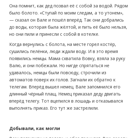
Она помнит, как дед позвал её с собой за водой. Рядом
было болото. «Ступай по моим следам, а то утонем»,
— сказал он Вале и пошёл вперёд. Так они добрались
до воды, которая была жёлтой, и пить её было нельзя,
но они пили и принесли с собой в котелке.
Когда вернулись с болота, на месте горел костёр,
сушились пелёнки, люди ждали воду. И в это время
появились немцы. Мама схватила Вовку, взяла за руку
Валю, и они побежали. Но нигде спрятаться не
удавалось, немцы были повсюду, строчили из
автоматов поверх их голов. Загнали их обратно к
телегам. Вперёд вышел немец. Вале запомнился его
длинный чёрный плащ. Немец приказал деду двигать
вперёд телегу. Тот вцепился в лошадь и отказывался
выполнять приказ. Его тут же застрелили.
Добывали, как могли