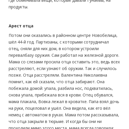
где обменивала вещи, которые давали Гунаевы, на
продукты.
Арест отца
Потом они оказались в районном центре Новобелица,
шёл 44-й год. Партизаны, с которыми сотрудничал
отец, сняли для них дом, в котором устроили
перевалбазу оружия. Сам работал на железной дороге.
Мама со слезами просила отца оставить это, ведь всех
расстреляют, если узнают об оружии. Так и случилось
позже. Отца расстреляли. Валентина Николаевна
помнит, как ей сказали, что отца забирают. Она
побежала домой: упала, разбила нос, подхватилась,
снова упала, прибежала вся в крови. Отец обувался,
мама плакала, Вовка лежал в кроватке. Папа взял дочь
на руки, поцеловал и ушёл. Она видела, как его вёл
немец с автоматом в руках. Мама потом рассказывала,
что отца закрыли в тюрьме. И когда бы они ни
проходили мимо этого места, мама всегда говорила: