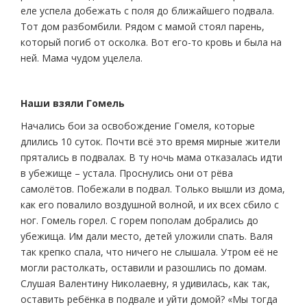
еле успела добежать с поля до ближайшего подвала.
Тот дом разбомбили. Рядом с мамой стоял парень,
который погиб от осколка. Вот его-то кровь и была на
ней. Мама чудом уцелела.
Наши взяли Гомель
Начались бои за освобождение Гомеля, которые
длились 10 суток. Почти всё это время мирные жители
прятались в подвалах. В ту ночь мама отказалась идти
в убежище – устала. Проснулись они от рёва
самолётов. Побежали в подвал. Только вышли из дома,
как его повалило воздушной волной, и их всех сбило с
ног. Гомель горел. С горем пополам добрались до
убежища. Им дали место, детей уложили спать. Валя
так крепко спала, что ничего не слышала. Утром её не
могли растолкать, оставили и разошлись по домам.
Слушая Валентину Николаевну, я удивилась, как так,
оставить ребёнка в подвале и уйти домой? «Мы тогда