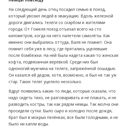
На следующий день отец посадил семью в поезд,
который увозил людей в эвакуацию. Вдоль железной
дороги двигались телеги со скарбом и жителями
города. От Гомеля поезд отъехал всего на сто
километров, когда на него налетели самолёты. Как
именно они выбрались оттуда, Валя не помнит. Она
помнит себя уже в лесу, где прятались уцелевшие
после бомбёжки. На ней была надета какая-то женская
кофта, подвязанная верёвкой. Среди них был
одноногий мужчина на телеге, запряжённой лошадью.
Он казался ей дедом, хотя, возможно, и был не так уж
стар. Таких телег уцелело несколько.
Вдруг появились какие-то люди, которые сказали, что
надо сидеть тихо, не разговаривать и не плакать, и не
разводить костры, так как рядом немцы. Так молча они
просидели сутки. Было сыро и холодно после дождя,
брат был в мокрых пелёнках, все были голодными, и не
было ни капли воды.