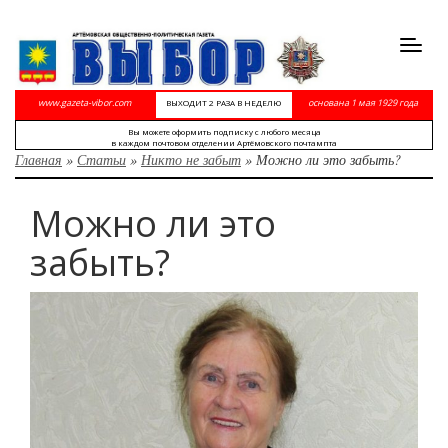
Toggl
navig
www.gazeta-vibor.com
основана 1 мая 1929 года
ВЫХОДИТ 2 РАЗА В НЕДЕЛЮ
Вы можете оформить подписку с любого месяца
в каждом почтовом отделении Артёмовского почтампта
Главная
»
Статьи
»
Никто не забыт
»
Можно ли это забыть?
Можно ли это
забыть?