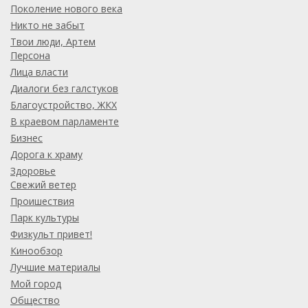
Поколение нового века
Никто не забыт
Твои люди, Артем
Персона
Лица власти
Диалоги без галстуков
Благоустройство, ЖКХ
В краевом парламенте
Бизнес
Дорога к храму
Здоровье
Свежий ветер
Проишествия
Парк культуры
Физкульт привет!
Кинообзор
Лучшие материалы
Мой город
Общество