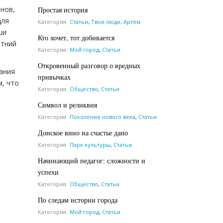
онов,
Простая история
для
Категория:
Статьи
,
Твои люди, Артем
ши
Кто хочет, тот добивается
етний
Категория:
Мой город
,
Статьи
Откровенный разговор о вредных
тания
привычках
, что
Категория:
Общество
,
Статьи
Символ и реликвия
Категория:
Поколение нового века
,
Статьи
Донское вино на счастье дано
Категория:
Парк культуры
,
Статьи
Начинающий педагог: сложности и
успехи
Категория:
Общество
,
Статьи
По следам истории города
Категория:
Мой город
,
Статьи