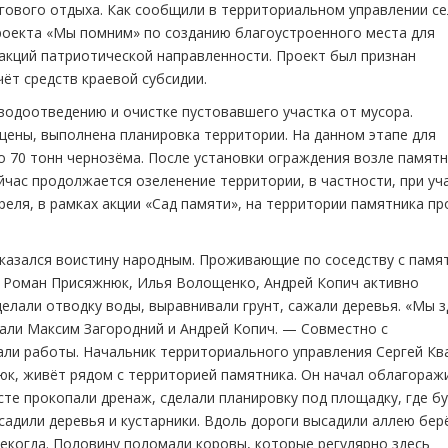
угового отдыха. Как сообщили в территориальном управлении се
роекта «Мы помним» по созданию благоустроенного места для
 акций патриотической направленности. Проект был признан
ёт средств краевой субсидии.
одоотведению и очистке пустовавшего участка от мусора.
цены, выполнена планировка территории. На данном этапе для
о 70 тонн чернозёма. После установки ограждения возле памят
йчас продолжается озеленение территории, в частности, при уч
еля, в рамках акции «Сад памяти», на территории памятника п
оказался воистину народным. Проживающие по соседству с памя
, Роман Присяжнюк, Илья Волощенко, Андрей Копич активно
елали отводку воды, выравнивали грунт, сажали деревья. «Мы з
зали Максим Загородний и Андрей Копич. — Совместно с
али работы. Начальник территориального управления Сергей К
к, живёт рядом с территорией памятника. Он начал облагораж
те прокопали дренаж, сделали планировку под площадку, где б
садили деревья и кустарники. Вдоль дороги высадили аллею берё
екогда. Половину поломали коровы, которые регулярно здесь