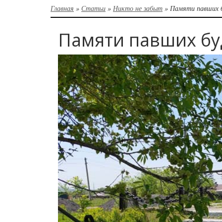
Главная
»
Статьи
»
Никто не забыт
»
Памяти павших 
Памяти павших бу