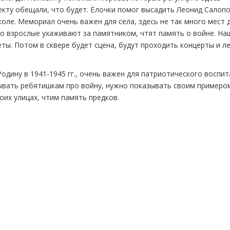
оекту обещали, что будет. Ёлочки помог высадить Леонид Салоп
ле. Мемориал очень важен для села, здесь не так много мест 
то взрослые ухаживают за памятником, чтят память о войне. На
ты. Потом в сквере будет сцена, будут проходить концерты и л
дину в 1941-1945 гг., очень важен для патриотического воспи
ывать ребятишкам про войну, нужно показывать своим примером
их улицах, чтим память предков.