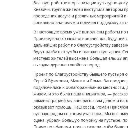
благоустройстве и организации культурно-дос
Кневичи, группа жителей выступила автором п
проведения досуга и различных мероприятий и
социально-значимым и получил поддержку за сч
В настоящее время уже выполнены работы по в
Произведена отсыпка основания для будущей с
дальнейших работ по благоустройству завезен
будут разбиты клумбы и высажен кустарник. Се
местных жителей высажена большая ель. 28 апр
высадка деревьев хвойных пород.
Проект по благоустройству бывшего пустыря 
Сергей Ефимович, Максим и Роман Загородние
подключились к облагораживанию местности, д
живём, и это была наша инициатива, — расска
администрацией мы занялись этим делом и нач
оказывает помощь. Наш сосед, Роман Присяжню
пустырь рядом со своим участком. Мы все вмес
сцена, убрали большую помойку на пустыре, по
Прямо под фарами, ночью сажали, днём было н