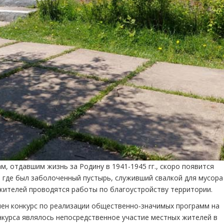
м, отдавшим жизнь за Родину в 1941-1945 гг., скоро появится
, где был заболоченный пустырь, служивший свалкой для мусора
жителей проводятся работы по благоустройству территории.
ен конкурс по реализации общественно-значимых программ на
нкурса являлось непосредственное участие местных жителей в