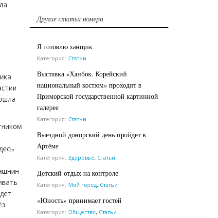
ла
Другие статьи номера
Я готовлю ханщик
Категория:
Статьи
Выставка «Ханбок. Корейский
ника
национальный костюм» проходит в
астии
Приморской государственной картинной
рошла
галерее
Категория:
Статьи
тником
Выездной донорский день пройдет в
Артёме
десь
Категория:
Здоровье
,
Статьи
вашнин
Детский отдых на контроле
ивать
Категория:
Мой город
,
Статьи
удет
«Юность» принимает гостей
з.
Категория:
Общество
,
Статьи