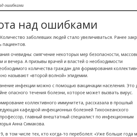
над ошибками
бота над ошибками
 Количество заболевших людей стало увеличиваться. Ранее зак
ь пациентов.
ания очевидны: смягчение некоторых мер безопасности, массов
и и вечера. А призывы врачей и властей о необходимости
необходимого количества граждан для формирования коллектив
жно называют «второй волной» эпидемии.
анение инфекции можно с помощью вакцинации населения. Это 
йне опасного течения болезни, которое может вызвать вирус.
рмирование коллективного иммунитета, рассказала в прошлый
ведующая кафедрой инфекционных болезней Тихоокеанского
 профессор, главный внештатный специалист по инфекционным
орья Анна Симакова.
, в том числе тех, кто когда-то переболел: «Уже больше года 