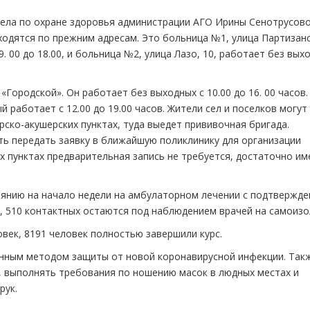
ела по охране здоровья администрации АГО Ирины Сенотрусово
аходятся по прежним адресам. Это больница №1, улица Партизан
. 00 до 18.00, и больница №2, улица Лазо, 10, работает без вых
Городской». Он работает без выходных с 10.00 до 16. 00 часов.
й работает с 12.00 до 19.00 часов. Жители сел и поселков могут
рско-акушерских пунктах, туда выедет прививочная бригада.
ь передать заявку в ближайшую поликлинику для организации
 пунктах предварительная запись не требуется, достаточно им
оянию на начало недели на амбулаторном лечении с подтвержд
, 510 контактных остаются под наблюдением врачей на самоизо
век, 8191 человек полностью завершили курс.
енным методом защиты от новой коронавирусной инфекции. Так
 выполнять требования по ношению масок в людных местах и
рук.