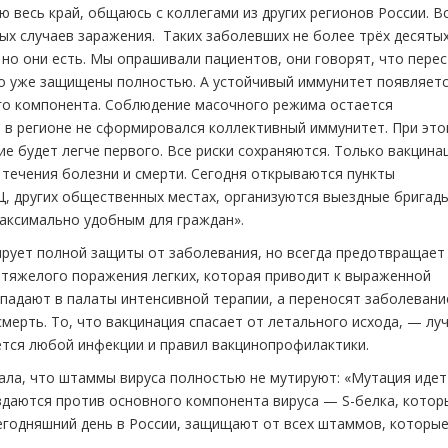
ю весь край, общаюсь с коллегами из других регионов России. В
ых случаев заражения. Таких заболевших не более трёх десяты
но они есть. Мы опрашивали пациентов, они говорят, что пере
что уже защищены полностью. А устойчивый иммунитет появляетс
ого компонента. Соблюдение масочного режима остается
 в регионе не сформировался коллективный иммунитет. При это
е будет легче первого. Все риски сохраняются. Только вакцина
течения болезни и смерти. Сегодня открываются пункты
, других общественных местах, организуются выездные бригад
аксимально удобным для граждан».
ирует полной защиты от заболевания, но всегда предотвращает
 тяжелого поражения легких, которая приводит к выраженной
падают в палаты интенсивной терапии, а переносят заболевани
смерть. То, что вакцинация спасает от летального исхода, — лу
ется любой инфекции и правил вакцинопрофилактики.
зала, что штаммы вируса полностью не мутируют: «Мутация идет
здаются против основного компонента вируса — S-белка, котор
сегодняшний день в России, защищают от всех штаммов, которы