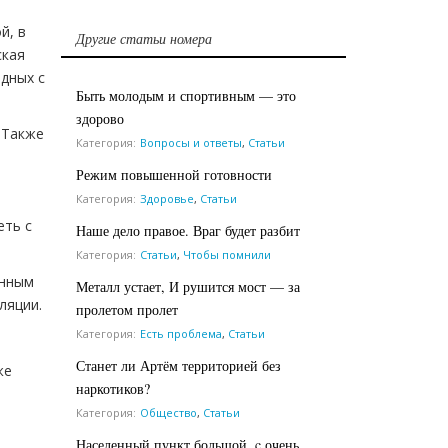
й, в
Другие статьи номера
ская
одных с
Быть молодым и спортивным — это
здорово
 Также
Категория:
Вопросы и ответы
,
Статьи
Режим повышенной готовности
Категория:
Здоровье
,
Статьи
еть с
Наше дело правое. Враг будет разбит
Категория:
Статьи
,
Чтобы помнили
енным
Металл устает, И рушится мост — за
ляции.
пролетом пролет
Категория:
Есть проблема
,
Статьи
Станет ли Артём территорией без
же
наркотиков?
Категория:
Общество
,
Статьи
Населенный пункт большой, c очень