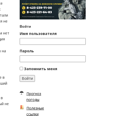
се
х
стали
я не
Войти
м нет
Имя пользователя
ция
Пароль
ы на
Запомнить меня
е в
Войти
чший
Прогноз
 в
погоды
ый не
Полезные
е
ссылки