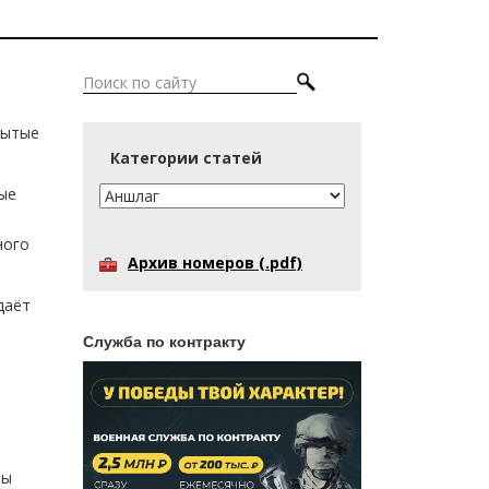
рытые
Категории статей
ые
ного
Архив номеров (.pdf)
даёт
Служба по контракту
мы