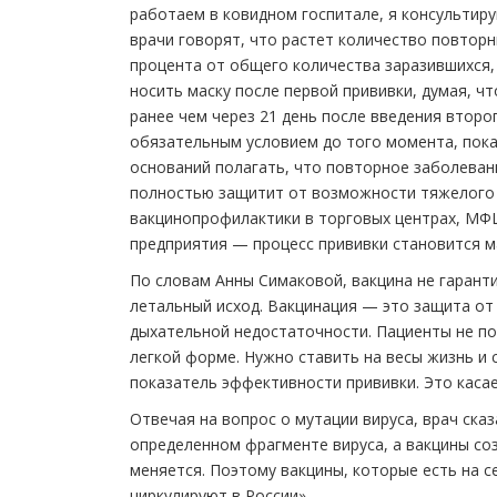
работаем в ковидном госпитале, я консультиру
врачи говорят, что растет количество повторн
процента от общего количества заразившихся, 
носить маску после первой прививки, думая, 
ранее чем через 21 день после введения втор
обязательным условием до того момента, пока
оснований полагать, что повторное заболевани
полностью защитит от возможности тяжелого 
вакцинопрофилактики в торговых центрах, МФЦ
предприятия — процесс прививки становится м
По словам Анны Симаковой, вакцина не гарант
летальный исход. Вакцинация — это защита от
дыхательной недостаточности. Пациенты не по
легкой форме. Нужно ставить на весы жизнь и 
показатель эффективности прививки. Это каса
Отвечая на вопрос о мутации вируса, врач ска
определенном фрагменте вируса, а вакцины со
меняется. Поэтому вакцины, которые есть на 
циркулируют в России».