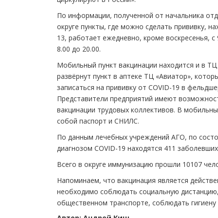
По информации, полученной от начальника отд
округе пункты, где можно сделать прививку, н
13, работает ежедневно, кроме воскресенья, с 9
8.00 до 20.00.
Мобильный пункт вакцинации находится и в ТЦ «
развёрнут пункт в аптеке ТЦ «Авиатор», которы
записаться на прививку от COVID-19 в фельдше
Представители предприятий имеют возможност
вакцинации трудовых коллективов. В мобильных
собой паспорт и СНИЛС.
По данным лечебных учреждений АГО, по сост
диагнозом COVID-19 находятся 411 заболевших
Всего в округе иммунизацию прошли 10107 чело
Напоминаем, что вакцинация является действ
необходимо соблюдать социальную дистанцию,
общественном транспорте, соблюдать гигиену 
Автор: Андрей Киш