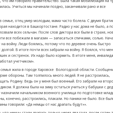
е, что им говорило правительство. Была такая мобилизация на т
лась. Учиться мы начинали поздно, заканчивали рано и все
в семье, отец умер молодым, мама часто болела. С двумя брат
орая находится в Башкортостане. Радио у нас дома не было, а п
 позвали всех сельчан. После слов диктора все были в страхе, но
ти все побежали в магазин — запасаться спичками, солью. Нач
т на войну. Люди боялись, потому что по деревне очень быстро
 долгой. В итоге почти всех забрали на войну. Я боялся, что ме
ишек и сестренок. Их надо было кормить. В итоге меня, инвалида
работал учетчиком».
а семья жила в городе Харовске Вологодской области. Сообщен
оме обороны. Там толпилось много людей. Я не расстроилась,
ать Родину. Ведь он у меня был военный. Его забрали на втор
иком. Я должна была на зиму остаться учиться у бабушки с де
пу назначили начальником военного училища по подготовке мла
ы, конечно, расстроились, плакали. Но паники не было. Все был
ны говорили: «Да немцы от нас драпать будут»».
, что немцы стали драпать только через два года, после сотен 