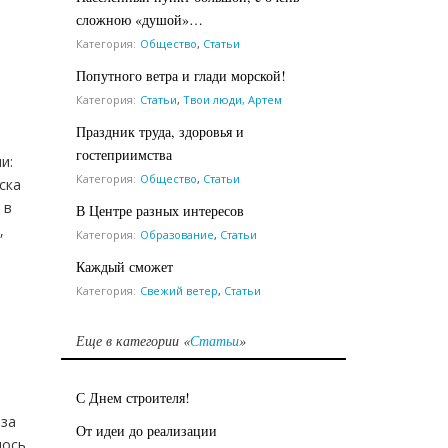
сложною «душой»…
Категория:
Общество
,
Статьи
Попутного ветра и глади морской!
Категория:
Статьи
,
Твои люди, Артем
Праздник труда, здоровья и
гостеприимства
и:
Категория:
Общество
,
Статьи
ска
 в
В Центре разных интересов
,
Категория:
Образование
,
Статьи
Каждый сможет
Категория:
Свежий ветер
,
Статьи
Еще в категории «
Статьи
»
С Днем строителя!
 за
От идеи до реализации
лось