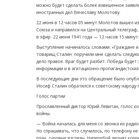
можно будет сделать более взвешенное заявле
иностранных дел Вячеславу Молотову.
22 июня в 12 часов 05 минут Молотов вышел и
Союза и направился на Центральный телеграф,
в эфир 22 июня 1941 года — 12 часов 15 минут.
Выступление начиналось словами: «Граждане и
товарищ Сталин поручили мне сделать следу
дело правое. Враг будет разбит. Победа будет
информации и в агитационно-пропагандистских
В последующие дни это обращение было опубли
Иосиф Сталин обратился к советскому народу п
Голос партии
Прославленный диктор Юрий Левитан, голос ко
войны.
— Война началась для меня со звонка из радио
Но спрашивать, что случилось, по телефону не
плач, суровые взгляды. Наперебой звонят корр