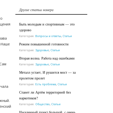
Другие статьи номера
го
Быть молодым и спортивным — это
ащения
здорово
Категория:
Вопросы и ответы
,
Статьи
лава
Режим повышенной готовности
«Наше
й
Категория:
Здоровье
,
Статьи
Вторая волна. Работа над ошибками
 Сам
Категория:
Здоровье
,
Статьи
Металл устает, И рушится мост — за
пролетом пролет
Категория:
Есть проблема
,
Статьи
ачала
Станет ли Артём территорией без
наркотиков?
ожный.
Категория:
Общество
,
Статьи
енский
Населенный пункт большой, c очень