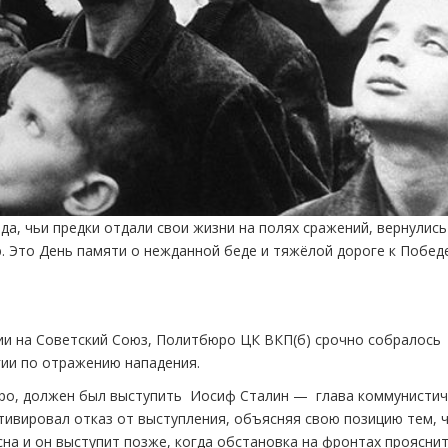
да, чьи предки отдали свои жизни на полях сражений, вернулись
. Это День памяти о нежданной беде и тяжёлой дороге к Победе
ии на Советский Союз, Политбюро ЦК ВКП(б) срочно собралось
ии по отражению нападения.
юро, должен был выступить Иосиф Сталин — глава коммунисти
тивировал отказ от выступления, объясняя свою позицию тем, 
на и он выступит позже, когда обстановка на фронтах прояснит