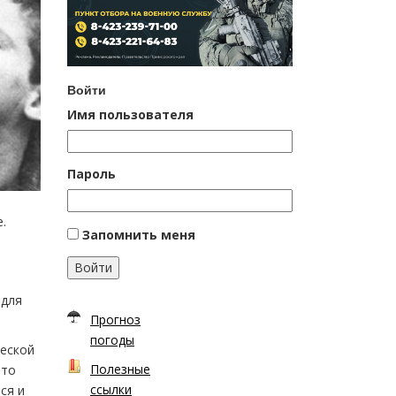
Войти
Имя пользователя
Пароль
.
Запомнить меня
Войти
 для
Прогноз
погоды
ческой
Полезные
что
ссылки
ся и