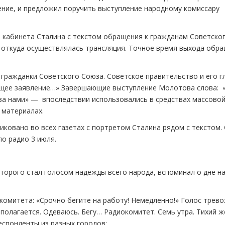
ние, и предложил поручить выступление народному комиссару
з кабинета Сталина с текстом обращения к гражданам Советско
 откуда осуществлялась трансляция. Точное время выхода обр
 гражданки Советского Союза. Советское правительство и его г
ющее заявление…» Завершающие выступление Молотова слова: 
 за нами» — впоследствии использовались в средствах массово
 материалах.
ковано во всех газетах с портретом Сталина рядом с текстом.
о радио 3 июля.
торого стал голосом надежды всего народа, вспоминал о дне н
комитета: «Срочно бегите на работу! Немедленно!» Голос трев
 полагается. Одеваюсь. Бегу… Радиокомитет. Семь утра. Тихий ж
еспонденты из разных городов: