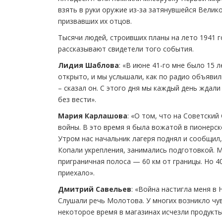
взять в руки оружие из-за затянувшейся Вели
призвавших их отцов.
Тысячи людей, строивших планы на лето 1941 
рассказывают свидетели того события.
Лидия Шаблова
: «В июне 41-го мне было 15 
открыто, и мы услышали, как по радио объявил
– сказал он. С этого дня мы каждый день ждал
без вести».
Мария Карлашова
: «О том, что на Советский
войны. В это время я была вожатой в пионерск
Утром нас начальник лагеря поднял и сообщил,
Копали укрепления, занимались подготовкой. Мы
приграничная полоса — 60 км от границы. Но 40
приехало».
Дмитрий Савельев
: «Война настигла меня в
Слушали речь Молотова. У многих возникло чув
некоторое время в магазинах исчезли продукты