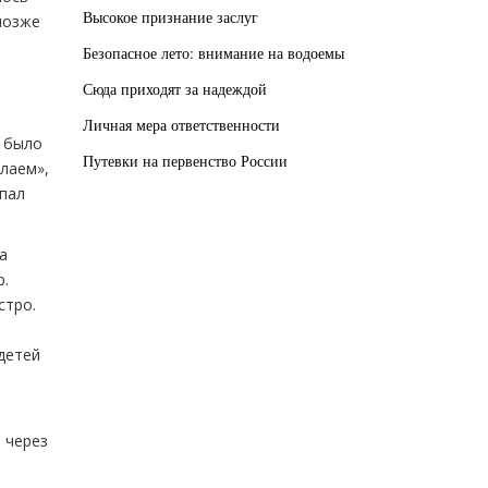
Высокое признание заслуг
позже
Безопасное лето: внимание на водоемы
Сюда приходят за надеждой
Личная мера ответственности
и было
Путевки на первенство России
елаем»,
опал
а
р.
стро.
 детей
 через