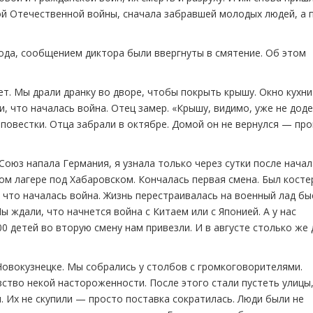
кой Отечественной войны, сначала забравшей молодых людей, а 
года, сообщением диктора были ввергнуты в смятение. Об этом
лет. Мы драли дранку во дворе, чтобы покрыть крышу. Окно кухн
и, что началась война. Отец замер. «Крышу, видимо, уже не дод
и повестки. Отца забрали в октябре. Домой он не вернулся — пр
 Союз напала Германия, я узнала только через сутки после начал
ом лагере под Хабаровском. Кончалась первая смена. Был косте
 что началась война. Жизнь перестраивалась на военный лад бы
 ждали, что начнется война с Китаем или с Японией. А у нас
0 детей во вторую смену нам привезли. И в августе столько же
 Новокузнецке. Мы собрались у столбов с громкоговорителями.
ство некой настороженности. После этого стали пустеть улицы,
. Их не скупили — просто поставка сократилась. Люди были не