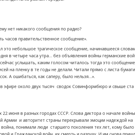
ему нет никакого сообщения по радио?
ать часов правительственное сообщение».
итал это небольшое трагическое сообщение, начинавшееся словам
одня в четыре часа утра… без объявления войны германские вой
л сейчас услышать, каким голосом читалось тогда это сообщение
ей на пленку в те годы не делали. Читали прямо с листа бумаги
ок. А ошибаться, как саперу, было нельзя…».
 в эфире около двух тысяч сводок Совинформбюро и свыше ста
 22 июня в разных городах СССР. Слова диктора о начале войны
ной Армии и авторитет страны перекрывали эмоции надеждой на
е война, понимали люди старшего поколения тех лет, кому было
вой и Гражданской войн, их смерть и разруху. И им снова приш