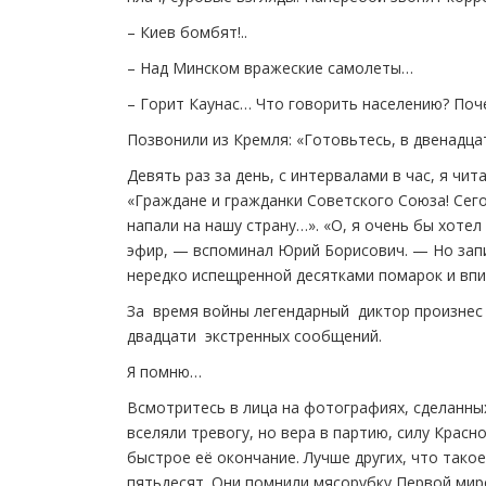
– Киев бомбят!..
– Над Минском вражеские самолеты…
– Горит Каунас… Что говорить населению? Поч
Позвонили из Кремля: «Готовьтесь, в двенадц
Девять раз за день, с интервалами в час, я ч
«Граждане и гражданки Советского Союза! Сег
напали на нашу страну…». «О, я очень бы хоте
эфир, — вспоминал Юрий Борисович. — Но запис
нередко испещренной десятками помарок и впис
За время войны легендарный диктор произнес
двадцати экстренных сообщений.
Я помню…
Всмотритесь в лица на фотографиях, сделанных
вселяли тревогу, но вера в партию, силу Крас
быстрое её окончание. Лучше других, что тако
пятьдесят. Они помнили мясорубку Первой миро