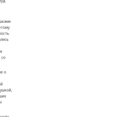
руд.
ишками
отому
вость
ались
ня
 со
ие о
ой
душкой,
дших
и
тысяч