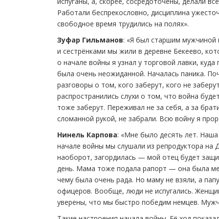
испуганы, а, скорее, сосредоточены, делали вс
Работали беспрекословно, дисциплина ужесточи
свободное время трудились на полях».
Зуфар Гильманов
: «Я был старшим мужчиной 
и сестрёнками мы жили в деревне Бекеево, кот
о начале войны я узнал у торговой лавки, куда
была очень неожиданной. Началась паника. Поч
разговоры о том, кого заберут, кого не заберу
распространились слухи о том, что война будет
тоже заберут. Переживал не за себя, а за брат
сломанной рукой, не забрали. Всю войну я про
Нинель Карпова
: «Мне было десять лет. Наш
начале войны мы слушали из репродуктора на Д
наоборот, загордилась — мой отец будет защищ
день. Мама тоже подала рапорт — она была мед
чему была очень рада. Но маму не взяли, а па
офицеров. Вообще, люди не испугались. Женщин
уверены, что мы быстро победим немцев. Мужчи
Такие настроения начала войны. Её ход показал