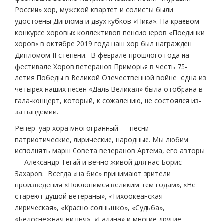
России» хор, мужской квартет и солисты были
удостоены Диплома и двух кубков «Ника». На краевом
конкурсе хоровых коллективов пенсионеров «Поединки
хоров» в октябре 2019 года наш хор был награжден
Дипломом II степени. В феврале прошлого года на
фестивале Хоров ветеранов Приморья в честь 75-
летия Победы в Великой Отечественной войне одна из
четырех наших песен «Даль Великая» была отобрана в
гала-концерт, который, к сожалению, не состоялся из-
за пандемии.
Репертуар хора многогранный — песни
патриотические, лирические, народные. Мы любим
исполнять марш Совета ветеранов Артема, его авторы
— Александр Тегай и вечно живой для нас Борис
Захаров. Всегда «на бис» принимают зрители
произведения «Поклонимся великим тем годам», «Не
стареют душой ветераны», «Тихоокеанская
лирическая», «Красно солнышко», «Судьба»,
«Белоснежная вишня», «Галина» и многие другие.