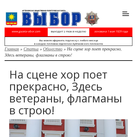
Toggl
navig
www.gazeta-vibor.com
основана 1 мая 1929 года
ВЫХОДИТ 2 РАЗА В НЕДЕЛЮ
Вы можете оформить подписку с любого месяца
в каждом почтовом отделении Артёмовского почтампта
Главная
»
Статьи
»
Общество
»
На сцене хор поет прекрасно,
Здесь ветераны, флагманы в строю!
На сцене хор поет
прекрасно, Здесь
ветераны, флагманы
в строю!