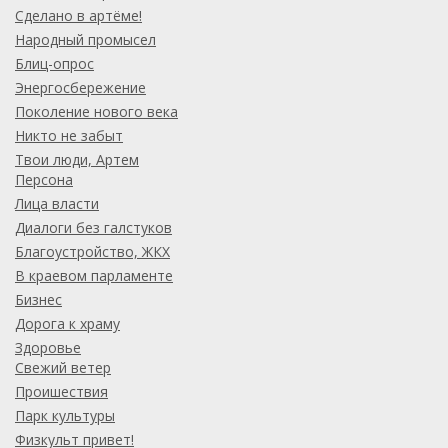
Сделано в артёме!
Народный промысел
Блиц-опрос
Энергосбережение
Поколение нового века
Никто не забыт
Твои люди, Артем
Персона
Лица власти
Диалоги без галстуков
Благоустройство, ЖКХ
В краевом парламенте
Бизнес
Дорога к храму
Здоровье
Свежий ветер
Проишествия
Парк культуры
Физкульт привет!