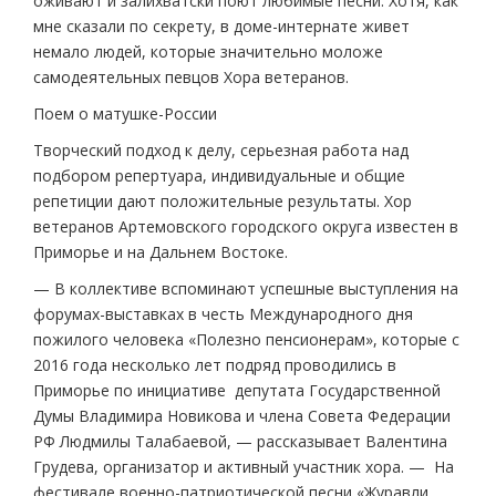
оживают и залихватски поют любимые песни. Хотя, как
мне сказали по секрету, в доме-интернате живет
немало людей, которые значительно моложе
самодеятельных певцов Хора ветеранов.
Поем о матушке-России
Творческий подход к делу, серьезная работа над
подбором репертуара, индивидуальные и общие
репетиции дают положительные результаты. Хор
ветеранов Артемовского городского округа известен в
Приморье и на Дальнем Востоке.
— В коллективе вспоминают успешные выступления на
форумах-выставках в честь Международного дня
пожилого человека «Полезно пенсионерам», которые с
2016 года несколько лет подряд проводились в
Приморье по инициативе депутата Государственной
Думы Владимира Новикова и члена Совета Федерации
РФ Людмилы Талабаевой, — рассказывает Валентина
Грудева, организатор и активный участник хора. — На
фестивале военно-патриотической песни «Журавли