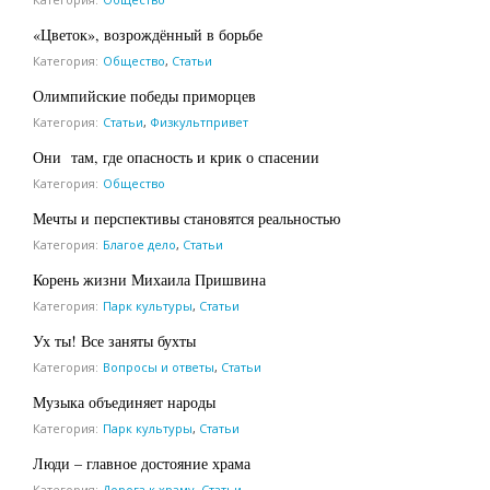
«Цветок», возрождённый в борьбе
Категория:
Общество
,
Статьи
Олимпийские победы приморцев
Категория:
Статьи
,
Физкультпривет
Они там, где опасность и крик о спасении
Категория:
Общество
Мечты и перспективы становятся реальностью
Категория:
Благое дело
,
Статьи
Корень жизни Михаила Пришвина
Категория:
Парк культуры
,
Статьи
Ух ты! Все заняты бухты
Категория:
Вопросы и ответы
,
Статьи
Музыка объединяет народы
Категория:
Парк культуры
,
Статьи
Люди – главное достояние храма
Категория:
Дорога к храму
,
Статьи