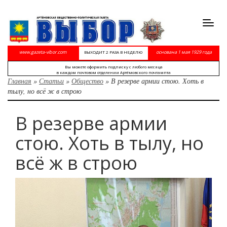
Toggl
navig
www.gazeta-vibor.com
основана 1 мая 1929 года
ВЫХОДИТ 2 РАЗА В НЕДЕЛЮ
Вы можете оформить подписку с любого месяца
в каждом почтовом отделении Артёмовского почтампта
Главная
»
Статьи
»
Общество
»
В резерве армии стою. Хоть в
тылу, но всё ж в строю
В резерве армии
стою. Хоть в тылу, но
всё ж в строю