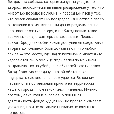
бездомных собаках, которые живут на улицах, во
дворах, периодически вызывая раздражение у тех, кто
животных вообще не любит, и праведный гнев у тех,
кто волей случая от них пострадал. Общество в своем
отношении к этим животным давно разделилось на
противоположные лагеря, и в обиход вошли такие
термины, как «догхантеры» и «зоошизы». Первые
травят бродячих собак всеми доступными средствами,
вторые до головной боли доказывают, что любой
приют — это место, где над животными обязательно
издеваются либо вообще под благим прикрытием
отправляют их на убой для любителей экзотических
блюд. Золотую середину в такой обстановке
выдержать сложно, и не всем удается. Вспомним
первый опыт организации приюта на территории
нашего города — он закончился плачевно. Именно
поэтому открытая и абсолютно понятная
деятельность фонда «Друг Рич» не просто вызывает
уважение, но и не оставляет никаких непонятных
вопросов.