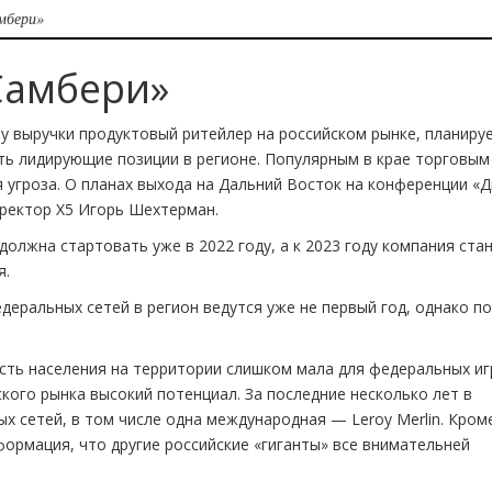
мбери»
Самбери»
му выручки продуктовый ритейлер на российском рынке, планиру
ть лидирующие позиции в регионе. Популярным в крае торговым
 угроза. О планах выхода на Дальний Восток на конференции «
иректор Х5 Игорь Шехтерман.
должна стартовать уже в 2022 году, а к 2023 году компания ста
я.
еральных сетей в регион ведутся уже не первый год, однако п
сть населения на территории слишком мала для федеральных иг
ского рынка высокий потенциал. За последние несколько лет в
х сетей, в том числе одна международная — Leroy Merlin. Кром
ормация, что другие российские «гиганты» все внимательней