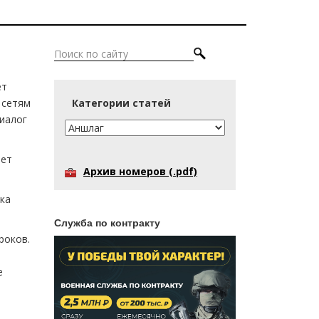
ет
 сетям
Категории статей
Диалог
нет
Архив номеров (.pdf)
ока
Служба по контракту
роков.
е