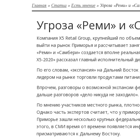
Главная
»
Статьи
»
Есть мнение
»
Угроза «Реми» и «Са
Угроза «Реми» и «
Компания X5 Retail Group, крупнейший по объе
выйти на рынок Приморья и рассчитывает заня
«Реми» и «Самбери» создается вполне реальная
Х5-2020» рассказал главный исполнительный д
По его словам, «экспансия» на Дальний Восток 
лидером на рынке торговли продуктами питани
Впрочем, разговоры о возможной экспансии фед
дальше разговоров «дело никуда не заходило».
По мнению участников местного рынка, плотно
Однако часть экспертов считает, что у примор
Приморье зашли несколько крупных федеральны
этого, в СМИ время от времени появляется инф
присматриваются к Дальнему Востоку.