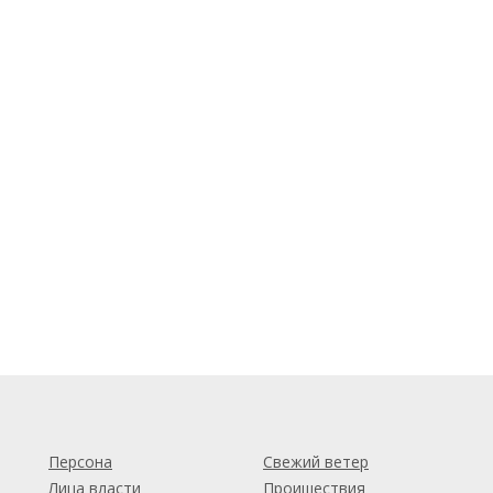
м
Персона
Свежий ветер
Лица власти
Проишествия