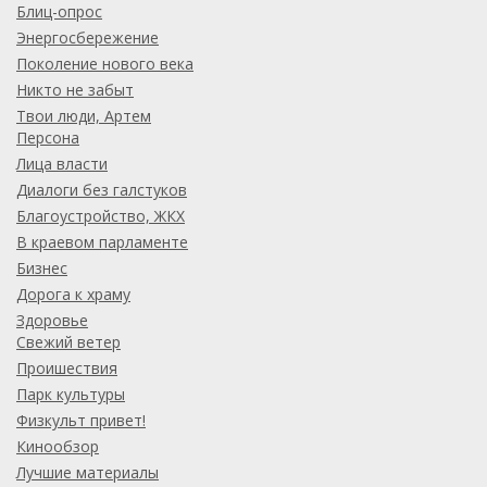
Блиц-опрос
Энергосбережение
Поколение нового века
Никто не забыт
Твои люди, Артем
Персона
Лица власти
Диалоги без галстуков
Благоустройство, ЖКХ
В краевом парламенте
Бизнес
Дорога к храму
Здоровье
Свежий ветер
Проишествия
Парк культуры
Физкульт привет!
Кинообзор
Лучшие материалы