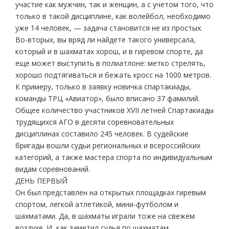
участие как мужчин, так и женщин, а с учетом того, что
только в такой дисциплине, как волейбол, необходимо
уже 14 человек, — задача становится не из простых.
Во-вторых, вы вряд ли найдете такого универсала,
который и в шахматах хорош, и в гиревом спорте, да
еще может выступить в полиатлоне: метко стрелять,
хорошо подтягиваться и бежать кросс на 1000 метров.
К примеру, только в заявку новичка спартакиады,
команды ТРЦ «Авиатор», было вписано 37 фамилий.
Общее количество участников XVII летней Спартакиады
трудящихся АГО в десяти соревновательных
дисциплинах составило 245 человек. В судейские
бригады вошли судьи региональных и всероссийских
категорий, а также мастера спорта по индивидуальным
видам соревнований.
ДЕНЬ ПЕРВЫЙ
Он был представлен на открытых площадках гиревым
спортом, легкой атлетикой, мини-футболом и
шахматами. Да, в шахматы играли тоже на свежем
воздухе. И, как заметил судья по шахматам,