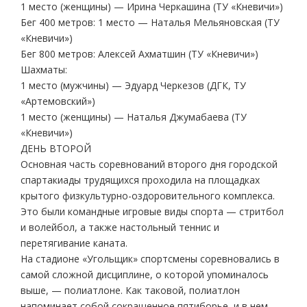
1 место (женщины) — Ирина Черкашина (ТУ «Кневичи»)
Бег 400 метров: 1 место — Наталья Мельяновская (ТУ
«Кневичи»)
Бег 800 метров: Алексей Ахматшин (ТУ «Кневичи»)
Шахматы:
1 место (мужчины) — Эдуард Черкезов (ДГК, ТУ
«Артемовский»)
1 место (женщины) — Наталья Джумабаева (ТУ
«Кневичи»)
ДЕНЬ ВТОРОЙ
Основная часть соревнований второго дня городской
спартакиады трудящихся проходила на площадках
крытого физкультурно-оздоровительного комплекса.
Это были командные игровые виды спорта — стритбол
и волейбол, а также настольный теннис и
перетягивание каната.
На стадионе «Угольщик» спортсмены соревновались в
самой сложной дисциплине, о которой упоминалось
выше, — полиатлоне. Как таковой, полиатлон
напоминает собой сокращенное пятиборье, и в нем