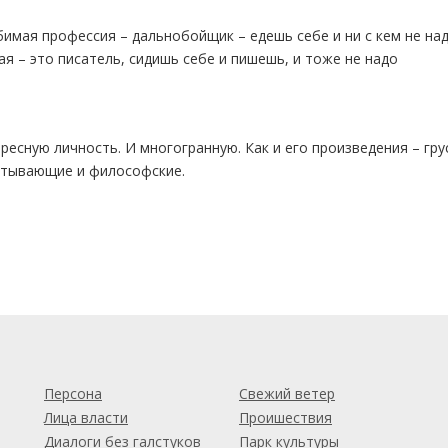
имая профессия – дальнобойщик – едешь себе и ни с кем не на
ая – это писатель, сидишь себе и пишешь, и тоже не надо
есную личность. И многогранную. Как и его произведения – гр
ватывающие и философские.
м
Персона
Свежий ветер
Лица власти
Проишествия
Диалоги без галстуков
Парк культуры