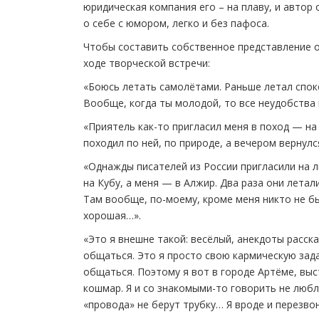
юридическая компания его – на плаву, и автор 
о себе с юмором, легко и без пафоса.
Чтобы составить собственное представление о
ходе творческой встречи:
«Боюсь летать самолётами. Раньше летал споко
Вообще, когда ты молодой, то все неудобства
«Приятель как-то пригласил меня в поход — на
походил по ней, по природе, а вечером вернулс
«Однажды писателей из России пригласили на л
на Кубу, а меня — в Алжир. Два раза они летали
Там вообще, по-моему, кроме меня никто не бы
хорошая…».
«Это я внешне такой: весёлый, анекдоты расск
общаться. Это я просто свою кармическую зад
общаться. Поэтому я вот в городе Артёме, вы
кошмар. Я и со знакомыми-то говорить не любл
«провода» не берут трубку… Я вроде и перезвон