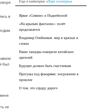
Еще в категории «
Парк культуры
»
говоря
Яркое «Сияние» в Поднебесной
лись в
«На крыльях фантазии»: полёт
продолжается
лодым.
Владимир Олейников: мир в красках и
словах
Наши танцоры покорили китайских
зрителей
равили
я был.
Будущее должно быть счастливым
Прогулка под фонарями: погружение в
прошлое
О том, что сердцу дорого
 меня
ть не