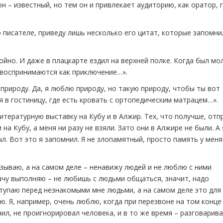
он – известный, но тем он и привлекает аудиторию, как оратор, 
 писателе, приведу лишь несколько его цитат, которые запомни
йно. И даже в плацкарте ездил на верхней полке. Когда был мо
 воспринимаются как приключение…».
 природу. Да, я люблю природу, но такую природу, чтобы ты вот
я в гостиницу, где есть кровать с ортопедическим матрацем…».
итературную выставку на Кубу и в Алжир. Тех, что получше, отп
 на Кубу, а меня ни разу не взяли. Зато они в Алжире не были. А 
л. Вот это я запомнил. Я не злопамятный, просто память у меня
азываю, а на самом деле – ненавижу людей и не люблю с ними
ачу выполняю – не любишь с людьми общаться, значит, надо
ступаю перед незнакомыми мне людьми, а на самом деле это для
ю. Я, например, очень люблю, когда при перезвоне на том конце
ил, не проигнорировал человека, и в то же время – разговарива