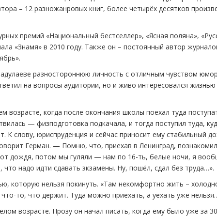
автора – 12 разножанровых книг, более четырёх десятков произв
урных премий «Национальный бестселлер», «Ясная поляна», «Рус
нала «Знамя» в 2010 году. Также он – постоянный автор журнало
ябрь».
Садулаеве разностороннюю личность с отличным чувством юмор
ответил на вопросы аудитории, но и живо интересовался жизнью
ем возрасте, когда после окончания школы поехал туда поступа
твилась — физподготовка подкачала, и тогда поступил туда, ку
. К слову, юриспруденция и сейчас приносит ему стабильный до
оворит Герман. — Помню, что, приехав в Ленинград, познакомил
 от дождя, потом мы гуляли — нам по 16-ть, белые ночи, я воо
, что надо идти сдавать экзамены. Ну, пошёл, сдал без труда…».
ью, которую нельзя покинуть. «Там некомфортно жить – холодн
что-то, что держит. Туда можно приехать, а уехать уже нельзя
елом возрасте. Прозу он начал писать, когда ему было уже за 30