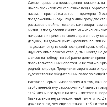
Самые первые его произведения появились на 
накопились какие-то серьёзные вещи, обратился
писем, — признаётся автор, — примерно 15 ост
предложения». В один год вышли сразу две его 
рассказов о войне, тяжёлая, как говорит сам а
жизни. В предисловии к книге «Я – чеченец» ск
накормить и приютить своего врага, постучавше
девушки, ты должен убить кровника, вонзив кин
ты должен отдать свой последний кусок хлеба 
идущего мимо пешком старца, ты никогда не до
шансов на победу, ты всё равно должен принят
правительственных новостей. И не только. Яр
родной природы. Предельная лирическая откро
художественно убедительный голос воюющей з
Рассказал Герман Умаралиевич и о том, как не
свойственной ему самоироничной манере говор
этой жизни все пути и на всех – потерпеть по
бизнесменом-неудачником, ещё там что-то. Да 
даже не знаю, чем ещё заняться, чтобы и там п