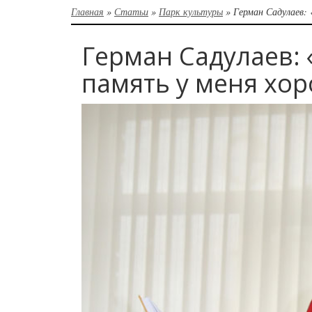
Главная
»
Статьи
»
Парк культуры
»
Герман Садулаев:
Герман Садулаев: 
память у меня хо