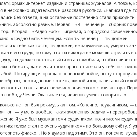
платформах интернет-изданий и страницах журналов. А позже, к
 в несколько издательств и разослал рукописи. «Написал где-то
ались без ответа, а на остальные постепенно стали приходить
книги, абсолютно разные. Первая – «Я – чеченец» – сборник пов
втор. Вторая – «Радио Fuck» – игривая, о городской современно
азано: «Трудно быть чеченцем. Если ты чеченец — ты должен
гося к тебе как гость, ты должен, не задумываясь, умереть за 
жал в его грудь, потому что ты никогда не можешь стрелять в с
другу, ты должен встать, выйти из автомобиля, чтобы приветст
лжен бежать, даже если твоих врагов тысяча и у тебя нет ника
ь бой. Шокирующая правда о чеченской войне, по ту сторону л
кие образы, неожиданные сюжеты, живой язык, напитанный сило
венность в сочетании с величием эпического стиля автора. Пер
а свободу Чечни. Оказывается, чеченцы умеют говорить…».
сколько лет он был рок-музыкантом. «Конечно, неудачником, — 
ит он, — у меня вообще такая жизненная задача – перепробов
ражение. Я уже был музыкантом-неудачником, политиком-неудачн
и писателем стал не очень «удачником» по большому счёту. Я у
отерпеть фиаско… Но я думаю над этим». Это он, конечно, лукав