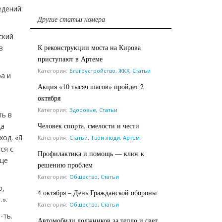
едений:
Другие статьи номера
ский
К реконструкции моста на Кирова
в
приступают в Артеме
Категория:
Благоустройство, ЖКХ
,
Статьи
а и
Акция «10 тысяч шагов» пройдет 2
октября
Категория:
Здоровье
,
Статьи
ть в
Человек спорта, смелости и чести
да
ход. «Я
Категория:
Статьи
,
Твои люди, Артем
ся с
Профилактика и помощь — ключ к
бще
решению проблем
Категория:
Общество
,
Статьи
о,
4 октября – День Гражданской обороны
…».
Категория:
Общество
,
Статьи
-ть.
Автомобили должников за тепло и свет