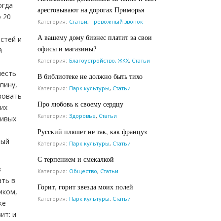
огда
арестовывают на дорогах Приморья
 20
Категория:
Статьи
,
Тревожный звонок
А вашему дому бизнес платит за свои
естей и
офисы и магазины?
й
Категория:
Благоустройство, ЖКХ
,
Статьи
честь
В библиотеке не должно быть тихо
пину,
Категория:
Парк культуры
,
Статьи
вовать
Про любовь к своему сердцу
ких
Категория:
Здоровье
,
Статьи
живых
й
Русский пляшет не так, как француз
вый
Категория:
Парк культуры
,
Статьи
С терпением и смекалкой
в
Категория:
Общество
,
Статьи
ать в
Горит, горит звезда моих полей
иком,
Категория:
Парк культуры
,
Статьи
же
ит: и