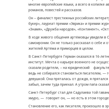
многие европейские языки, а всего в копилке 
романов, повестей и рассказов.
Он – финалист престижных российских литерат
букер», лауреат премии «Эврика» и премии жур
«Знамя», «Дружба народов», «Континент», «Окт
В ходе живого общения артёмовцы увидели в 
самоиронии. Он не только рассказал о себе и 
жителей Артёма и приморцев в целом.
В Санкт-Петербурге Герман оказался в 16-летн
институт. Мечта о карьере военного не осущес
сказали родители, – на юридический факультет
ведь не собирался становиться писателем, — г
девушкой. Она пряталась от дождя, я прятался
забыл, зачем туда приехал. А утром папа сказал
Санкт-Петербург стал для Садулаева той гаван
хмуро, — говорит он, — но есть в этом городе 
Становление его, как писателя, произошло в зр