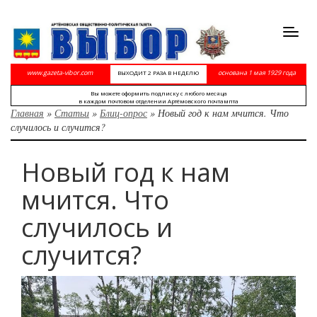
Toggl
navig
www.gazeta-vibor.com
основана 1 мая 1929 года
ВЫХОДИТ 2 РАЗА В НЕДЕЛЮ
Вы можете оформить подписку с любого месяца
в каждом почтовом отделении Артёмовского почтампта
Главная
»
Статьи
»
Блиц-опрос
»
Новый год к нам мчится. Что
случилось и случится?
Новый год к нам
мчится. Что
случилось и
случится?