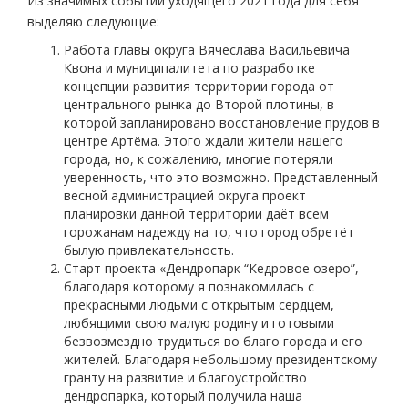
Из значимых событий уходящего 2021 года для себя
выделяю следующие:
Работа главы округа Вячеслава Васильевича
Квона и муниципалитета по разработке
концепции развития территории города от
центрального рынка до Второй плотины, в
которой запланировано восстановление прудов в
центре Артёма. Этого ждали жители нашего
города, но, к сожалению, многие потеряли
уверенность, что это возможно. Представленный
весной администрацией округа проект
планировки данной территории даёт всем
горожанам надежду на то, что город обретёт
былую привлекательность.
Старт проекта «Дендропарк “Кедровое озеро”,
благодаря которому я познакомилась с
прекрасными людьми с открытым сердцем,
любящими свою малую родину и готовыми
безвозмездно трудиться во благо города и его
жителей. Благодаря небольшому президентскому
гранту на развитие и благоустройство
дендропарка, который получила наша