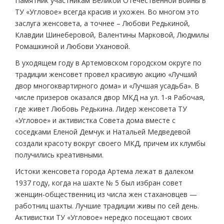
Памятник участникам Великой Отечественной войны в
ТУ «Угловое» всегда красив и ухожен. Во многом это
заслуга женсовета, а точнее – Любови Редькиной,
Клавдии Шинеберовой, Валентины Марковой, Людмилы
Ромашкиной и Любови Ухановой.
В уходящем году в Артемовском городском округе по
традиции женсовет провел красивую акцию «Лучший
двор многоквартирного дома» и «Лучшая усадьба». В
числе призеров оказался двор МКД на ул. 1-я Рабочая,
где живет Любовь Редькина. Лидер женсовета ТУ
«Угловое» и активистка Совета дома вместе с
соседками Еленой Демчук и Натальей Медведевой
создали красоту вокруг своего МКД, причем их клумбы
получились креативными.
Истоки женсовета города Артема лежат в далеком
1937 году, когда на шахте № 5 был избран совет
женщин-общественниц из числа жен стахановцев —
работниц шахты. Лучшие традиции живы по сей день.
Активистки ТУ «Угловое» нередко посещают своих