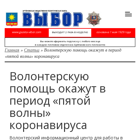
Toggl
navig
www.gazeta-vibor.com
основана 1 мая 1929 года
ВЫХОДИТ 2 РАЗА В НЕДЕЛЮ
Вы можете оформить подписку с любого месяца
в каждом почтовом отделении Артёмовского почтампта
Главная
»
Статьи
»
Волонтерскую помощь окажут в период
«пятой волны» коронавируса
Волонтерскую
помощь окажут в
период «пятой
волны»
коронавируса
Волонтерский информационный центр для работы в