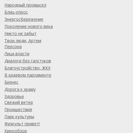
Народный промысел
Блиц-опрос
Энергосбережение
Поколение нового века
Никто не забыт
Твои люди, Артем
Персона
Лица власти
Диалоги без галстуков
Благоустройство, ЖКХ
В краевом парламенте
Бизнес
Дорога к храму
Здоровье
Свежий ветер
Проишествия
Парк культуры
Физкульт привет!
Кинообзор