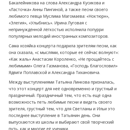
Бакалейникова на слова Александра Кусикова и
«Ласточка» Анны Пингиной, а также песни своего
любимого певца Муслима Магомаева: «Ноктюрн»,
«Элегия», «Улыбнись». Ирина Луговая с
непринуждённой лёгкостью исполнила попурри
популярных мелодий иностранных композиторов.
Сама хозяйка концерта подарила зрителям песни, как
она сказала, «с мыслями, которые её сейчас волнуют»:
«Как жаль» Анастасии Короленко, «Не прощайтесь с
любимыми» Олега Газманова, «Господь благословил»
Ядвиги Поплавской и Александра Тихановича.
Между выступлениями Татьяна Линкова призналась,
что этот концерт для неё одновременно и грустный и
праздничный. Праздничный тем, что есть ещё одна
возможность петь любимые песни и видеть своего
зрителя, грустный тем, что для Светланы и Ильи это
последнее выступление в Татьянин день. Они
выпускаются из школы и выбирают свой творческий
путь, как и многие её ученики.