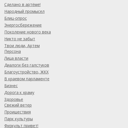
Сделано в артёме!
Народный промысел
Блиц-опрос
Энергосбережение
Поколение нового века
Никто не забыт
Твои люди, Артем
Персона
Лица власти
Диалоги без галстуков
Благоустройство, ЖКХ
В краевом парламенте
Бизнес
Дорога к храму
Здоровье
Свежий ветер
Проишествия
Парк культуры
Физкульт привет!