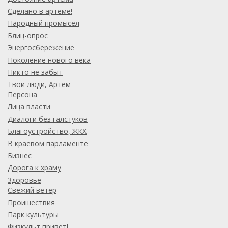
Сделано в артёме!
Народный промысел
Блиц-опрос
Энергосбережение
Поколение нового века
Никто не забыт
Твои люди, Артем
Персона
Лица власти
Диалоги без галстуков
Благоустройство, ЖКХ
В краевом парламенте
Бизнес
Дорога к храму
Здоровье
Свежий ветер
Проишествия
Парк культуры
Физкульт привет!