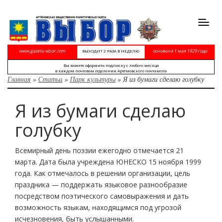
Toggl
navig
www.gazeta-vibor.com
основана 1 мая 1929 года
ВЫХОДИТ 2 РАЗА В НЕДЕЛЮ
Вы можете оформить подписку с любого месяца
в каждом почтовом отделении Артёмовского почтампта
Главная
»
Статьи
»
Парк культуры
»
Я из бумаги сделаю голубку
Я из бумаги сделаю
голубку
Всемирный день поэзии ежегодно отмечается 21
марта. Дата была учреждена ЮНЕСКО 15 ноября 1999
года. Как отмечалось в решении организации, цель
праздника — поддержать языковое разнообразие
посредством поэтического самовыражения и дать
возможность языкам, находящимся под угрозой
исчезновения, быть услышанными.