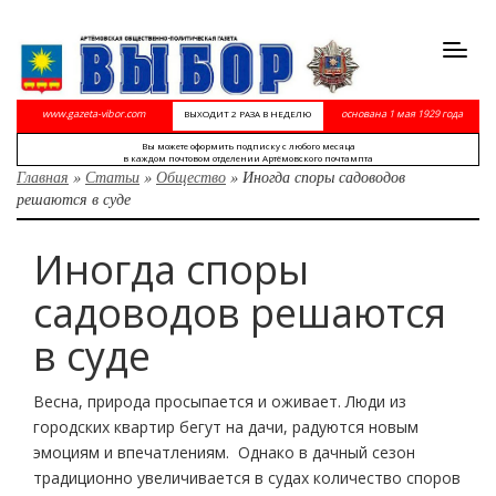
Toggl
navig
www.gazeta-vibor.com
основана 1 мая 1929 года
ВЫХОДИТ 2 РАЗА В НЕДЕЛЮ
Вы можете оформить подписку с любого месяца
в каждом почтовом отделении Артёмовского почтампта
Главная
»
Статьи
»
Общество
»
Иногда споры садоводов
решаются в суде
Иногда споры
садоводов решаются
в суде
Весна, природа просыпается и оживает. Люди из
городских квартир бегут на дачи, радуются новым
эмоциям и впечатлениям. Однако в дачный сезон
традиционно увеличивается в судах количество споров