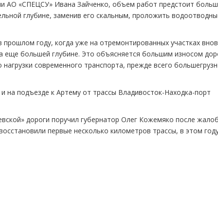
ии АО «СПЕЦСУ» Ивана Зайченко, объем работ предстоит больш
тельной глубине, заменив его скальным, проложить водоотводны
в прошлом году, когда уже на отремонтированных участках внов
на еще большей глубине. Это объясняется большим износом до
 нагрузки современного транспорта, прежде всего большегрузн
 и на подъезде к Артему от трассы Владивосток-Находка-порт
евской» дороги поручил губернатор Олег Кожемяко после жало
восстановили первые несколько километров трассы, в этом год