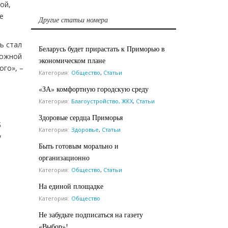
ой,
е
Другие статьи номера
ь стал
Беларусь будет прирастать к Приморью в
рожной
экономическом плане
ого», –
Категория:
Общество
,
Статьи
«ЗА» комфортную городскую среду
Категория:
Благоустройство, ЖКХ
,
Статьи
Здоровые сердца Приморья
б
Категория:
Здоровье
,
Статьи
у
Быть готовым морально и
организационно
Категория:
Общество
,
Статьи
На единой площадке
Категория:
Общество
Не забудьте подписаться на газету
«Выбор»!