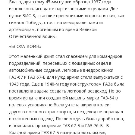
Благодаря этому 45-мм пушки образца 1937 года
использовались даже партизанскими отрядами. Две
пушки ЗИС-3, ставшие преемниками «сорокопятки», как
символ Победы, стоят на мемориале памяти
артёмовцам, погибшим во время Великой
Отечественной войны.
«БЛОХА-ВОИН»
Этот маленький джип стал спасением для командиров
подразделений, пересевших с лошадиных сёдел в
автомобильные сиденья. Легковые внедорожники
ГАЗ-67 и ГАЗ 67-Б для нужд армии стали выпускаться с
1943 года. Ещё в 1940-м году конструкторам ГАЗа была
поставлена задача создать легковой вездеход. Но во
время испытания созданной машины марки ГАЗ-64 в
полевых условиях не была учтена ширина колеи
другого военного транспорта, и вездеход не оправдал
возложенных надежд. После модель была доработана,
и появились проходимые ГАЗ 67-Б и ГАЗ 76-Б. В
Красной армии ГАЗ 67-Б называли «козликом»,