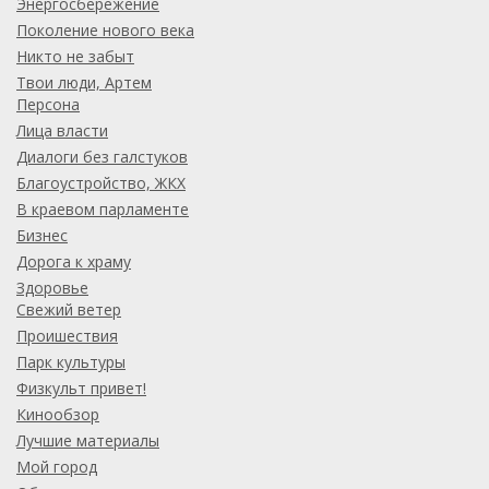
Энергосбережение
Поколение нового века
Никто не забыт
Твои люди, Артем
Персона
Лица власти
Диалоги без галстуков
Благоустройство, ЖКХ
В краевом парламенте
Бизнес
Дорога к храму
Здоровье
Свежий ветер
Проишествия
Парк культуры
Физкульт привет!
Кинообзор
Лучшие материалы
Мой город