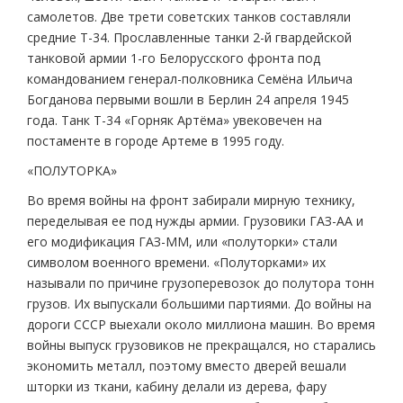
самолетов. Две трети советских танков составляли
средние Т-34. Прославленные танки 2-й гвардейской
танковой армии 1-го Белорусского фронта под
командованием генерал-полковника Семёна Ильича
Богданова первыми вошли в Берлин 24 апреля 1945
года. Танк Т-34 «Горняк Артёма» увековечен на
постаменте в городе Артеме в 1995 году.
«ПОЛУТОРКА»
Во время войны на фронт забирали мирную технику,
переделывая ее под нужды армии. Грузовики ГАЗ-АА и
его модификация ГАЗ-ММ, или «полуторки» стали
символом военного времени. «Полуторками» их
называли по причине грузоперевозок до полутора тонн
грузов. Их выпускали большими партиями. До войны на
дороги СССР выехали около миллиона машин. Во время
войны выпуск грузовиков не прекращался, но старались
экономить металл, поэтому вместо дверей вешали
шторки из ткани, кабину делали из дерева, фару