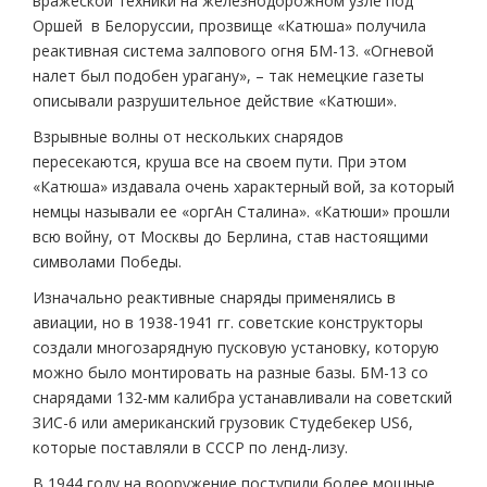
вражеской техники на железнодорожном узле под
Оршей в Белоруссии, прозвище «Катюша» получила
реактивная система залпового огня БМ-13. «Огневой
налет был подобен урагану», – так немецкие газеты
описывали разрушительное действие «Катюши».
Взрывные волны от нескольких снарядов
пересекаются, круша все на своем пути. При этом
«Катюша» издавала очень характерный вой, за который
немцы называли ее «оргАн Сталина». «Катюши» прошли
всю войну, от Москвы до Берлина, став настоящими
символами Победы.
Изначально реактивные снаряды применялись в
авиации, но в 1938-1941 гг. советские конструкторы
создали многозарядную пусковую установку, которую
можно было монтировать на разные базы. БМ-13 со
снарядами 132-мм калибра устанавливали на советский
ЗИС-6 или американский грузовик Студебекер US6,
которые поставляли в СССР по ленд-лизу.
В 1944 году на вооружение поступили более мощные