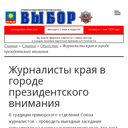
Toggl
navig
www.gazeta-vibor.com
основана 1 мая 1929 года
ВЫХОДИТ 2 РАЗА В НЕДЕЛЮ
Вы можете оформить подписку с любого месяца
в каждом почтовом отделении Артёмовского почтампта
Главная
»
Статьи
»
Общество
»
Журналисты края в городе
президентского внимания
Журналисты края в
городе
президентского
внимания
В традиции приморского отделения Союза
журналистов – проводить выездные заседания
журналистов на различных территориях края. Это дает