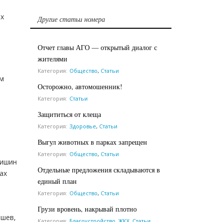
ах
Другие статьи номера
Отчет главы АГО — открытый диалог с
жителями
Категория:
Общество
,
Статьи
ом
Осторожно, автомошенник!
Категория:
Статьи
Защититься от клеща
Категория:
Здоровье
,
Статьи
Выгул животных в парках запрещен
Категория:
Общество
,
Статьи
ришин
Отдельные предложения складываются в
ах
единый план
Категория:
Общество
,
Статьи
Грузи вровень, накрывай плотно
ышев,
Категория:
Благоустройство, ЖКХ
,
Статьи