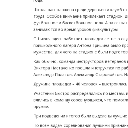
года.
Школа расположена среди деревьев и клумб с 
труда. Особое внимание привлекает стадион. 
футбольное и баскетбольное поля. А за сетча
занимаются во время уроков физкультуры.
С 1 июня здесь работает площадка летнего от
пришкольного лагеря Антона Гришина было пр
мужества, для чего на стадионе были подгото
Как обычно, команда инструкторов-ветеранов 
Виктора Настаченко прошла инструктаж по раб
Александр Палатов, Александр Старовойтов, 
Дружина площадки – 40 человек – выстроилась
Участники быстро распределились по местам, и
влились в команду соревнующихся, что помогло
оружие.
При подведении итогов были выделены лучшие 
По всем видам соревнования лучшими признан