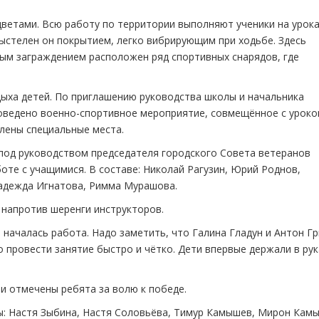
цветами. Всю работу по территории выполняют ученики на урок
Выстелен он покрытием, легко вибрирующим при ходьбе. Здесь
тым заграждением расположен ряд спортивных снарядов, где
дыха детей. По приглашению руководства школы и начальника
оведено военно-спортивное мероприятие, совмещённое с урок
влены специальные места.
под руководством председателя городского Совета ветеранов
оте с учащимися. В составе: Николай Рагузин, Юрий Роднов,
Надежда Игнатова, Римма Мурашова.
 напротив шеренги инструкторов.
 началась работа. Надо заметить, что Галина Гладун и Антон Г
 провести занятие быстро и чётко. Дети впервые держали в рук
и отмечены ребята за волю к победе.
ы: Настя Зыбина, Настя Соловьёва, Тимур Камышев, Мирон Кам