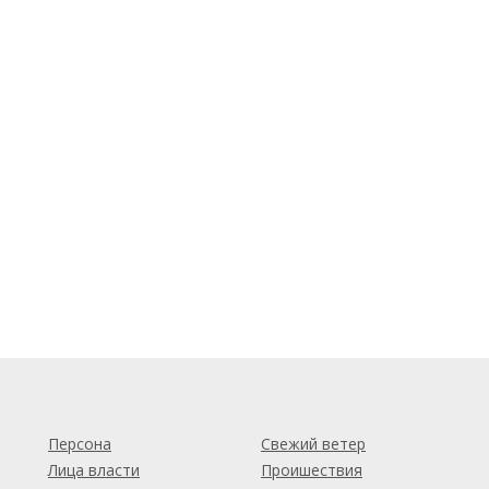
м
Персона
Свежий ветер
Лица власти
Проишествия