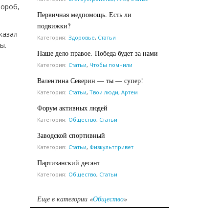
нороб,
Первичная медпомощь. Есть ли
подвижки?
казал
Категория:
Здоровье
,
Статьи
ы.
Наше дело правое. Победа будет за нами
Категория:
Статьи
,
Чтобы помнили
Валентина Северин — ты — супер!
Категория:
Статьи
,
Твои люди, Артем
Форум активных людей
Категория:
Общество
,
Статьи
Заводской спортивный
Категория:
Статьи
,
Физкультпривет
Партизанский десант
Категория:
Общество
,
Статьи
Еще в категории «
Общество
»