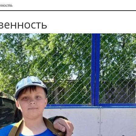
нность
твенность