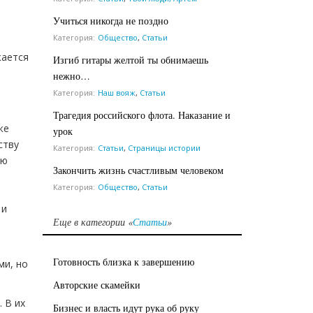
Учиться никогда не поздно
Категория:
Общество
,
Статьи
жается
Изгиб гитары желтой ты обнимаешь
нежно…
Категория:
Наш вояж
,
Статьи
Трагедия российского флота. Наказание и
же
урок
ству
Категория:
Статьи
,
Страницы истории
ую
Закончить жизнь счастливым человеком
Категория:
Общество
,
Статьи
 и
Еще в категории «
Статьи
»
Готовность близка к завершению
ми, но
Авторские скамейки
 В их
Бизнес и власть идут рука об руку