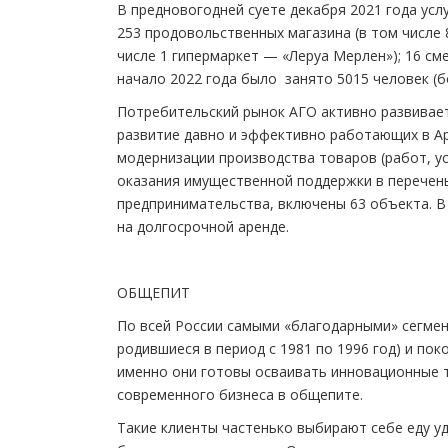
В предновогодней суете декабря 2021 года усл
253 продовольственных магазина (в том числе 
числе 1 гипермаркет — «Леруа Мерлен»); 16 сме
начало 2022 года было занято 5015 человек (б
Потребительский рынок АГО активно развиваетс
развитие давно и эффективно работающих в Ар
модернизации производства товаров (работ, ус
оказания имущественной поддержки в перечень
предпринимательства, включены 63 объекта. 
на долгосрочной аренде.
ОБЩЕПИТ
По всей России самыми «благодарными» сегме
родившиеся в период с 1981 по 1996 год) и пок
именно они готовы осваивать инновационные 
современного бизнеса в общепите.
Такие клиенты частенько выбирают себе еду у