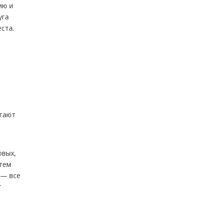
ию и
уга
ста.
игают
овых,
тем
 — все
т