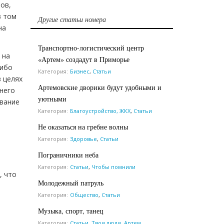
ов,
в том
Другие статьи номера
на
Транспортно-логистический центр
 на
«Артем» создадут в Приморье
либо
Категория:
Бизнес
,
Статьи
в целях
Артемовские дворики будут удобными и
него
уютными
ование
Категория:
Благоустройство, ЖКХ
,
Статьи
Не оказаться на гребне волны
Категория:
Здоровье
,
Статьи
Пограничники неба
Категория:
Статьи
,
Чтобы помнили
, что
Молодежный патруль
Категория:
Общество
,
Статьи
Музыка, спорт, танец
Категория:
Статьи
,
Твои люди, Артем