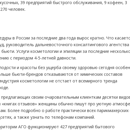
акусочных, 39 предприятий быстрого обслуживания, 9 кофеен, 3
270 человек.
едуры в России за последние два года вырос кратно. Что касает
ауд, руководитель дальневосточного консалтингового агентства
 бьюти. Услуги косметологии и эпиляции за последние нескольк
ению с периодом 4-5-летней давности.
олодости и красоты без ущерба своему здоровью сегодня особе
ольше бьюти-брендов отказываются от химических составов
индустрия косметологии не отстает от всемирного тренда
роде.
 предлагающих своим очаровательным клиенткам десятки видов
и «книгах отзывов» женщины обычно пишут про уютную атмосфе
ам. Более подробно о работе практически всех парикмахерских 
сетях, а также узнать по телефонам компаний.
ерритории АГО функционируют 427 предприятий бытового