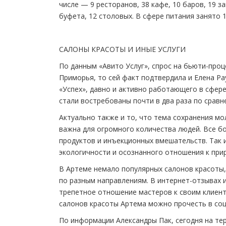
числе — 9 ресторанов, 38 кафе, 10 баров, 19 з
буфета, 12 столовых. В сфере питания занято 1
САЛОНЫ КРАСОТЫ И ИНЫЕ УСЛУГИ
По данным «Авито Услуг», спрос на бьюти-проц
Приморья, то сей факт подтвердила и Елена Р
«Успех», давно и активно работающего в сфере
стали востребованы почти в два раза по сравн
Актуально также и то, что тема сохранения м
важна для огромного количества людей. Все б
продуктов и инъекционных вмешательств. Так 
экологичности и осознанного отношения к при
В Артеме немало популярных салонов красоты,
по разным направлениям. В интернет-отзывах 
трепетное отношение мастеров к своим клиент
салонов красоты Артема можно прочесть в соц
По информации Александры Пак, сегодня на т