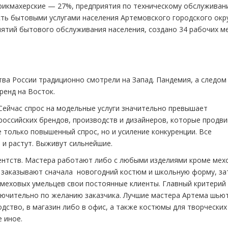
икмахерские — 27%, предприятия по техническому обслуживан
ть бытовыми услугами населения Артемовского городского окр
риятий бытового обслуживания населения, создано 34 рабочих ме
тва России традиционно смотрели на Запад. Пандемия, а следом
ренд на Восток.
Сейчас спрос на модельные услуги значительно превышает
оссийских брендов, производств и дизайнеров, которые продв
е только повышенный спрос, но и усиление конкуренции. Все
и растут. Выживут сильнейшие.
ентств. Мастера работают либо с любыми изделиями кроме мех
 заказывают сначала новогодний костюм и школьную форму, за
У меховых умельцев свои постоянные клиенты. Главный критерий
лючительно по желанию заказчика. Лучшие мастера Артема шью
дство, в магазин либо в офис, а также костюмы для творческих
 иное.