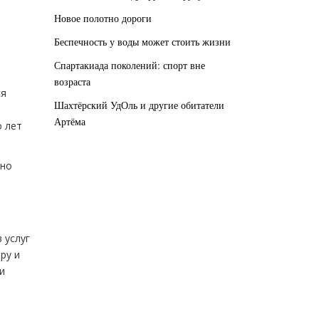
Новое полотно дороги
Беспечность у воды может стоить жизни
Спартакиада поколений: спорт вне
возраста
ся
Шахтёрский УдОль и другие обитатели
Артёма
о лет
нно
 услуг
ру и
и