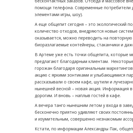
бесконтактных заказов. Отсюда и массовое вне
помощи телефона. Современные потребители до
элементами игры, шоу).
А еще общепит сегодня – это экологический п
количество отходов, внедряются новые систе
оказывается, можно переводить на повторную 
биоразлагаемые контейнеры, стаканчики и даж
В Артеме уже есть точки общепита, которые м
предлагают благодарным клиентам. Некоторые
горожан благодаря оригинальным маркетингов
акцию с яркими зонтиками и улыбающимися па
рассказывали о своем кафе, шутили и лучезарн
нынешней весной – новая акция. Информация 
дорогим. И вновь – наплыв гостей в кафе.
А вечера танго нынешним летом у входа в зав
бесконечно приятно удивляют своих постоянны
и изумительным, совершенно незнакомым ассо
Кстати, по информации Александры Пак, общепи