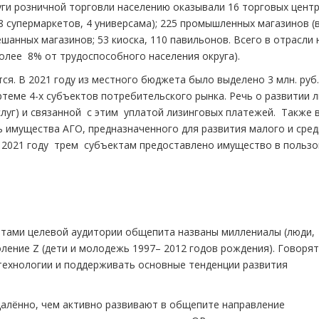
уги розничной торговли населению оказывали 16 торговых центр
8 супермаркетов, 4 универсама); 225 промышленных магазинов (
шанных магазинов; 53 киоска, 110 павильонов. Всего в отрасли 
олее 8% от трудоспособного населения округа).
я. В 2021 году из местного бюджета было выделено 3 млн. руб.
теме 4-х субъектов потребительского рынка. Речь о развитии 
луг) и связанной с этим уплатой лизинговых платежей. Также 
 имущества АГО, предназначенного для развития малого и сред
В 2021 году трем субъектам предоставлено имущество в польз
нтами целевой аудитории общепита названы миллениалы (люди,
оление Z (дети и молодежь 1997– 2012 годов рождения). Говорят
технологии и поддерживать основные тенденции развития
далённо, чем активно развивают в общепите направление