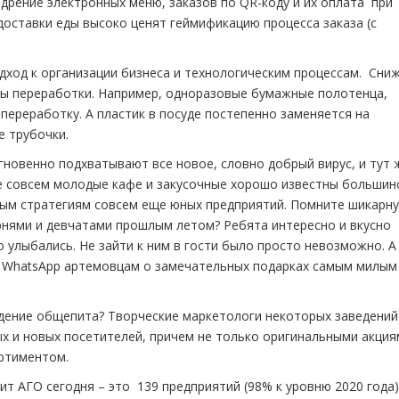
дрение электронных меню, заказов по QR-коду и их оплата при
ставки еды высоко ценят геймификацию процесса заказа (с
одход к организации бизнеса и технологическим процессам. Сни
мы переработки. Например, одноразовые бумажные полотенца,
переработку. А пластик в посуде постепенно заменяется на
е трубочки.
гновенно подхватывают все новое, словно добрый вирус, и тут 
 совсем молодые кафе и закусочные хорошо известны большин
ым стратегиям совсем еще юных предприятий. Помните шикарн
рнями и девчатами прошлым летом? Ребята интересно и вкусно
о улыбались. Не зайти к ним в гости было просто невозможно. А
в WhatsApp артемовцам о замечательных подарках самым милым
едение общепита? Творческие маркетологи некоторых заведений
х и новых посетителей, причем не только оригинальными акция
ртиментом.
т АГО сегодня – это 139 предприятий (98% к уровню 2020 года).