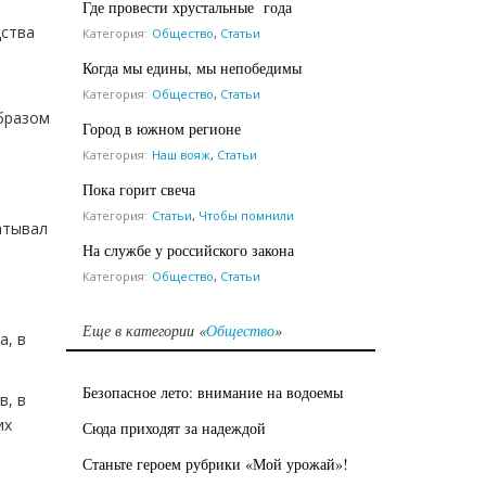
Где провести хрустальные года
дства
Категория:
Общество
,
Статьи
Когда мы едины, мы непобедимы
Категория:
Общество
,
Статьи
образом
Город в южном регионе
Категория:
Наш вояж
,
Статьи
Пока горит свеча
Категория:
Статьи
,
Чтобы помнили
атывал
На службе у российского закона
Категория:
Общество
,
Статьи
Еще в категории «
Общество
»
а, в
Безопасное лето: внимание на водоемы
в, в
их
Сюда приходят за надеждой
Станьте героем рубрики «Мой урожай»!