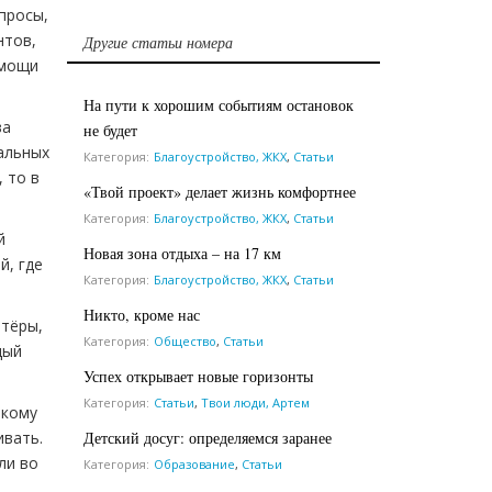
просы,
нтов,
Другие статьи номера
омощи
На пути к хорошим событиям остановок
ва
не будет
альных
Категория:
Благоустройство, ЖКХ
,
Статьи
 то в
«Твой проект» делает жизнь комфортнее
Категория:
Благоустройство, ЖКХ
,
Статьи
й
Новая зона отдыха – на 17 км
й, где
Категория:
Благоустройство, ЖКХ
,
Статьи
Никто, кроме нас
нтёры,
Категория:
Общество
,
Статьи
дый
Успех открывает новые горизонты
Категория:
Статьи
,
Твои люди, Артем
екому
Детский досуг: определяемся заранее
ивать.
ли во
Категория:
Образование
,
Статьи