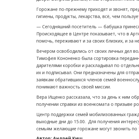
Горожане по-прежнему приходят и звонят, пре
гигиены, продукты, лекарства, всё, чем пользу
— Сегодняшний посетитель — бабушка принесл
Происходящее в Центре показывает, что в Арт
помочь, переживают и за своих близких, и за 
Вечером освободились от своих личных дел во
Тимофея Кононенко была сортировка переданн
дарителями коробки и раскладывал по отдельн
их и подписывал. Они предназначены для отпр
заявкам обратившихся членов семей военнослу
понимают важность своей миссии.
Вера Ищенко рассказала, что за день к ним об
получении справки из военкомата о призыве р
Центр поддержки семей мобилизованных гражда
выходные дни до 15.00. Для получения интере
семьям желающие горожане могут звонить по те
Автор: Андрей Киш