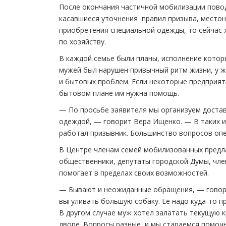
После окончания частичной мобилизации повод
касавшиеся уточнения правил призыва, местон
приобретения специальной одежды, то сейчас 
по хозяйству.
В каждой семье были планы, исполнение котор
мужей был нарушен привычный ритм жизни, у 
и бытовых проблем. Если некоторые предприят
бытовом плане им нужна помощь.
— По просьбе заявителя мы организуем достав
одеждой, — говорит Вера Ищенко. — В таких и
работал призывник. Большинство вопросов опе
В Центре членам семей мобилизованных предл
общественники, депутаты городской Думы, чле
помогает в пределах своих возможностей.
— Бывают и неожиданные обращения, — говорит
выгуливать большую собаку. Её надо куда-то пр
В другом случае муж хотел залатать текущую к
дворе. Вопросы разные, и мы стараемся помочь