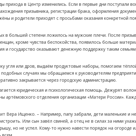
ы прихода в Центр изменились. Если в первые дни поступали во
ахождения призывника, регистрации брака, оформления докуме
жёны и родители приходят с просьбами оказания конкретной п
ых в большей степени ложилось на мужские плечи. После призы
женщин, кроме чувства беспокойства, появилось больше матери
ия и государство оказывают денежную поддержку таким семьям,
ку угля или дров, выдаём продуктовые наборы, помогаем тёпло
 подобных случаях мы обращаемся к руководителям предприяти
ративно закрывается через городскую администрацию.
агается юридическая и психологическая помощь. Дежурят воло
ны артёмовского отделения организации «Матери России». Каж
 Вера Ищенко. – Например, папу забрали, дети маленькие и н
истроить. Или сын завёл свиней, а отец не в силах за ними ухаж
рышу, но не успел. Кому-то нужно навести порядок на огороде и
 всем.