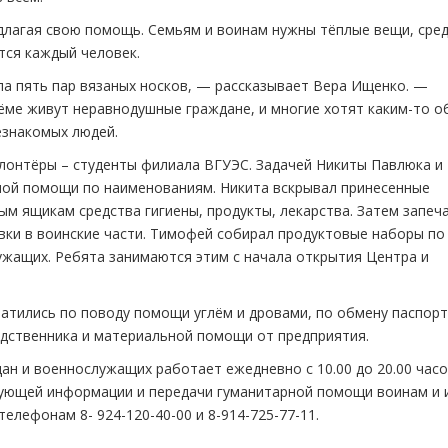
длагая свою помощь. Семьям и воинам нужны тёплые вещи, сре
ется каждый человек.
а пять пар вязаных носков, — рассказывает Вера Ищенко. —
ёме живут неравнодушные граждане, и многие хотят каким-то 
незнакомых людей.
лонтёры – студенты филиала ВГУЭС. Задачей Никиты Павлюка и
ой помощи по наименованиям. Никита вскрывал принесенные
ым ящикам средства гигиены, продукты, лекарства. Затем запеч
авки в воинские части. Тимофей собирал продуктовые наборы по
жащих. Ребята занимаются этим с начала открытия Центра и
ратились по поводу помощи углём и дровами, по обмену паспорт
одственника и материальной помощи от предприятия.
н и военнослужащих работает ежедневно с 10.00 до 20.00 часо
сующей информации и передачи гуманитарной помощи воинам и 
лефонам 8- 924-120-40-00 и 8-914-725-77-11.