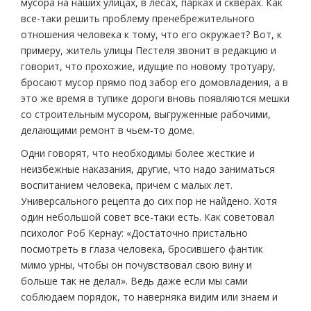
мусора на наших улицах, в лесах, парках и скверах. Как
все-таки решить проблему пренебрежительного
отношения человека к тому, что его окружает? Вот, к
примеру, житель улицы Пестеля звонит в редакцию и
говорит, что прохожие, идущие по новому тротуару,
бросают мусор прямо под забор его домовладения, а в
это же время в тупике дороги вновь появляются мешки
со строительным мусором, выгруженные рабочими,
делающими ремонт в чьем-то доме.
Одни говорят, что необходимы более жесткие и
неизбежные наказания, другие, что надо заниматься
воспитанием человека, причем с малых лет.
Универсального рецепта до сих пор не найдено. Хотя
один небольшой совет все-таки есть. Как советовал
психолог Роб Кернау: «Достаточно пристально
посмотреть в глаза человека, бросившего фантик
мимо урны, чтобы он почувствовал свою вину и
больше так не делал». Ведь даже если мы сами
соблюдаем порядок, то наверняка видим или знаем и