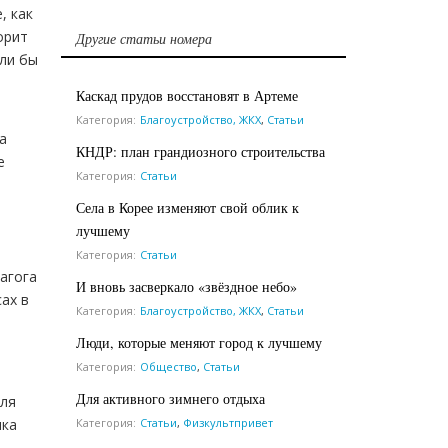
, как
орит
Другие статьи номера
или бы
Каскад прудов восстановят в Артеме
Категория:
Благоустройство, ЖКХ
,
Статьи
а
КНДР: план грандиозного строительства
е
Категория:
Статьи
Села в Корее изменяют свой облик к
лучшему
Категория:
Статьи
агога
И вновь засверкало «звёздное небо»
ах в
Категория:
Благоустройство, ЖКХ
,
Статьи
Люди, которые меняют город к лучшему
Категория:
Общество
,
Статьи
Для активного зимнего отдыха
для
Категория:
Статьи
,
Физкультпривет
шка