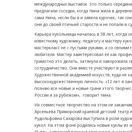
международных выставок ­ это только середина п
предлагали соседки, когда Нина жила в деревне
сама Нина, «если бы я и завела курочек, так 
они до своей птичьей старости и не попали в су
Карьера кукольницы началась в 58 лет, когда он
известному художнику, педагогу и мастеру кук
мастер­класс не с пустыми руками, а со своими 
любителя. Мастер заинтересовал её как профес
грамотно это делать, затянула и заворожила с
сотрудничество. Они вместе участвуют в разли
Художественной академией искусств, куда не к
высокохудожественную личность. «12 лет я з
познаю все новые и новые грани этого творче
России и за рубежом», ­ говорит Нина.
Их совместное творчество на этом не заканчив
Арсеньева Приморский краевой детский театр к
Рудольфовна Сахарова выступила в роли художн
кукол. На этом фоне родились новые куклы из 
Пудин, а прежний вариант этих кукол ­ в частно