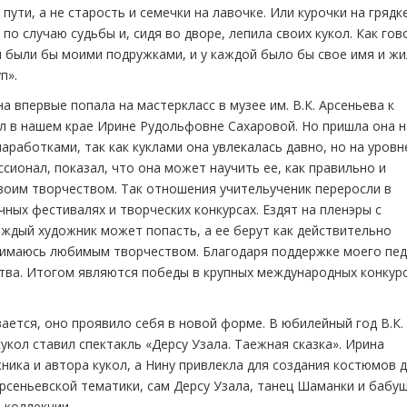
ути, а не старость и семечки на лавочке. Или курочки на грядке
 по случаю судьбы и, сидя во дворе, лепила своих кукол. Как гов
они были бы моими подружками, и у каждой было бы свое имя и ж
п».
а впервые попала на мастер­класс в музее им. В.К. Арсеньева к
ол в нашем крае Ирине Рудольфовне Сахаровой. Но пришла она н
наработками, так как куклами она увлекалась давно, но на уровн
сионал, показал, что она может научить ее, как правильно и
воим творчеством. Так отношения учитель­ученик переросли в
чных фестивалях и творческих конкурсах. Ездят на пленэры с
аждый художник может попасть, а ее берут как действительно
анимаюсь любимым творчеством. Благодаря поддержке моего пед
ства. Итогом являются победы в крупных международных конкурс
ается, оно проявило себя в новой форме. В юбилейный год В.К.
укол ставил спектакль «Дерсу Узала. Таежная сказка». Ирина
ика и автора кукол, а Нину привлекла для создания костюмов 
арсеньевской тематики, сам Дерсу Узала, танец Шаманки и бабу
й коллекции.