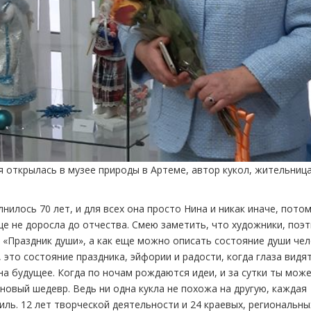
 открылась в музее природы в Артеме, автор кукол, жительниц
илось 70 лет, и для всех она просто Нина и никак иначе, пото
е не доросла до отчества. Смею заметить, что художники, поэт
 «Праздник души», а как еще можно описать состояние души чел
то состояние праздника, эйфории и радости, когда глаза видят
 на будущее. Когда по ночам рождаются идеи, и за сутки ты мож
 новый шедевр. Ведь ни одна кукла не похожа на другую, каждая
иль. 12 лет творческой деятельности и 24 краевых, региональны