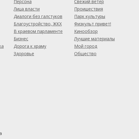
Персона
Свежий ветер
Лица власти
Проишествия
Диалоги без галстуков
Парк культуры
Благоустройство, ЖКХ
Физкульт привет!
В краевом парламенте
Кинообзор
Бизнес
Лучшие материалы
ка
Дорога к храму
Мой город
Здоровье
Общество
а