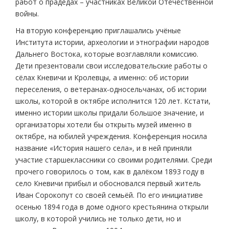
работ о прадедах – участниках Великой Отечественной
войны.
На вторую конференцию приглашались учёные
Института истории, археологии и этнографии народов
Дальнего Востока, которые возглавляли комиссию.
Дети презентовали свои исследовательские работы о
сёлах Кневичи и Кролевцы, а именно: об истории
переселения, о ветеранах-односельчанах, об истории
школы, которой в октябре исполнится 120 лет. Кстати,
именно истории школы придали большое значение, и
организаторы хотели бы открыть музей именно в
октябре, на юбилей учреждения. Конференция носила
название «История нашего села», и в ней приняли
участие старшеклассники со своими родителями. Среди
прочего говорилось о том, как в далёком 1893 году в
село Кневичи прибыл и обосновался первый житель
Иван Сорокопут со своей семьёй. По его инициативе
осенью 1894 года в доме одного крестьянина открыли
школу, в которой учились не только дети, но и