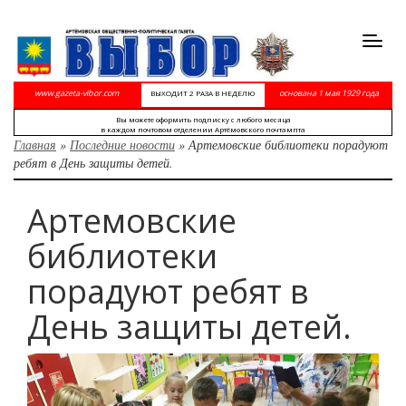
Toggl
navig
www.gazeta-vibor.com
основана 1 мая 1929 года
ВЫХОДИТ 2 РАЗА В НЕДЕЛЮ
Вы можете оформить подписку с любого месяца
в каждом почтовом отделении Артёмовского почтампта
Главная
»
Последние новости
»
Артемовские библиотеки порадуют
ребят в День защиты детей.
Артемовские
библиотеки
порадуют ребят в
День защиты детей.