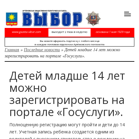
Toggl
navig
www.gazeta-vibor.com
основана 1 мая 1929 года
ВЫХОДИТ 2 РАЗА В НЕДЕЛЮ
Вы можете оформить подписку с любого месяца
в каждом почтовом отделении Артёмовского почтампта
Главная
»
Последние новости
»
Детей младше 14 лет можно
зарегистрировать на портале «Госуслуги».
Детей младше 14 лет
можно
зарегистрировать на
портале «Госуслуги».
Полноценную регистрацию могут пройти и дети до 14
лет. Учетная запись ребенка создается одним из
родителей с внесением свидетельства о рождении на