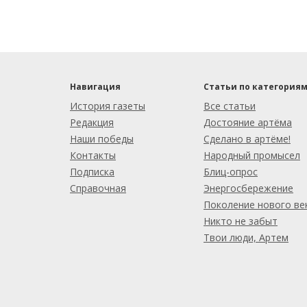
Навигация
Статьи по категория
История газеты
Все статьи
Редакция
Достояние артёма
Наши победы
Сделано в артёме!
Контакты
Народный промысел
Подписка
Блиц-опрос
Справочная
Энергосбережение
Поколение нового ве
Никто не забыт
Твои люди, Артем