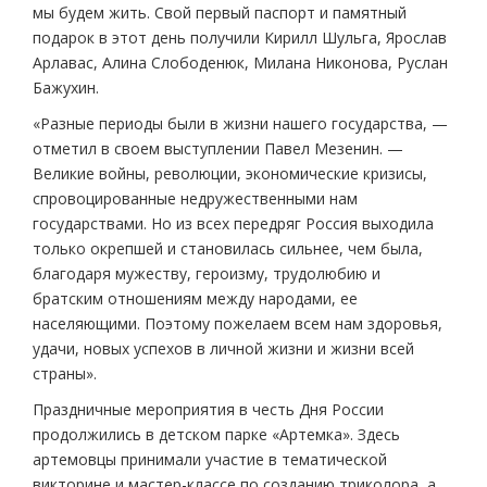
мы будем жить. Свой первый паспорт и памятный
подарок в этот день получили Кирилл Шульга, Ярослав
Арлавас, Алина Слободенюк, Милана Никонова, Руслан
Бажухин.
«Разные периоды были в жизни нашего государства, —
отметил в своем выступлении Павел Мезенин. —
Великие войны, революции, экономические кризисы,
спровоцированные недружественными нам
государствами. Но из всех передряг Россия выходила
только окрепшей и становилась сильнее, чем была,
благодаря мужеству, героизму, трудолюбию и
братским отношениям между народами, ее
населяющими. Поэтому пожелаем всем нам здоровья,
удачи, новых успехов в личной жизни и жизни всей
страны».
Праздничные мероприятия в честь Дня России
продолжились в детском парке «Артемка». Здесь
артемовцы принимали участие в тематической
викторине и мастер-классе по созданию триколора, а