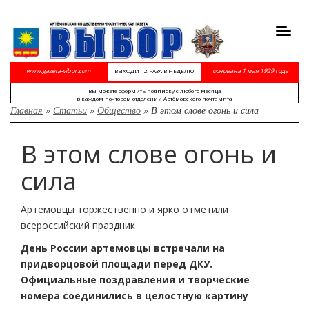
Toggl
navig
www.gazeta-vibor.com
основана 1 мая 1929 года
ВЫХОДИТ 2 РАЗА В НЕДЕЛЮ
Вы можете оформить подписку с любого месяца
в каждом почтовом отделении Артёмовского почтампта
Главная
»
Статьи
»
Общество
»
В этом слове огонь и сила
В этом слове огонь и
сила
Артемовцы торжественно и ярко отметили
всероссийский праздник
День России артемовцы встречали на
придворцовой площади перед ДКУ.
Официальные поздравления и творческие
номера соединились в целостную картину