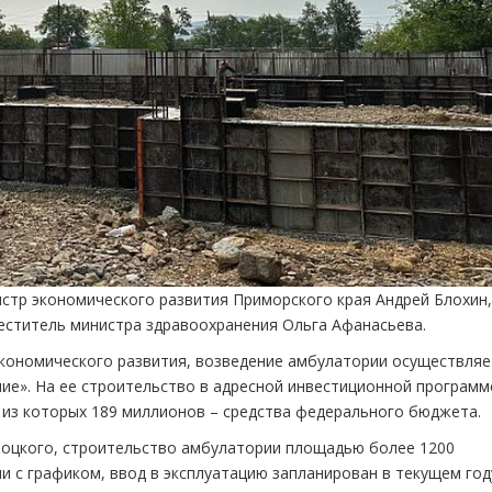
стр экономического развития Приморского края Андрей Блохин,
еститель министра здравоохранения Ольга Афанасьева.
экономического развития, возведение амбулатории осуществляе
ие». На ее строительство в адресной инвестиционной программ
 из которых 189 миллионов – средства федерального бюджета.
лоцкого, строительство амбулатории площадью более 1200
 с графиком, ввод в эксплуатацию запланирован в текущем год