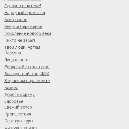
Сделано в артёме!
Народный промысел
Блиц-опрос
Энергосбережение
Поколение нового века
Никто не забыт
Твои люди, Артем
Персона
Лица власти
Диалоги без галстуков
Благоустройство, ЖКХ
В краевом парламенте
Бизнес
Дорога к храму
Здоровье
Свежий ветер
Проишествия
Парк культуры
Физкульт привет!