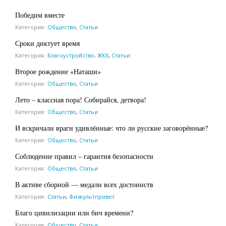
Победим вместе
Категория:
Общество
,
Статьи
Сроки диктует время
Категория:
Благоустройство, ЖКХ
,
Статьи
Второе рождение «Наташи»
Категория:
Общество
,
Статьи
Лето – классная пора! Собирайся, детвора!
Категория:
Общество
,
Статьи
И вскричали враги удивлённые: что ли русские заговорённые?
Категория:
Общество
,
Статьи
Соблюдение правил – гарантия безопасности
Категория:
Общество
,
Статьи
В активе сборной — медали всех достоинств
Категория:
Статьи
,
Физкультпривет
Благо цивилизации или бич времени?
Категория:
Общество
,
Статьи