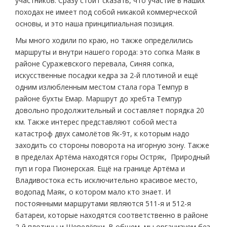
участников. Сразу стоит сказать, что участие в наших
походах не имеет под собой никакой коммерческой
основы, и это наша принципиальная позиция.
Мы много ходили по краю, но также определились
маршруты и внутри нашего города: это сопка Маяк в
районе Суражевского перевала, Синяя сопка,
искусственные посадки кедра за 2-й плотиной и ещё
одним излюбленным местом стала гора Темпур в
районе бухты Емар. Маршрут до хребта Темпур
довольно продолжительный и составляет порядка 20
км. Также интерес представляют собой места
катастроф двух самолётов Як-9т, к которым надо
заходить со стороны поворота на игорную зону. Также
в пределах Артёма находятся горы Остряк, Природный
пуп и гора Пионерская. Ещё на границе Артёма и
Владивостока есть исключительно красивое место,
водопад Маяк, о котором мало кто знает. И
постоянными маршрутами являются 511-я и 512-я
батареи, которые находятся соответственно в районе
2-й плотины и Шевелёвки. В общем, мы организуем без