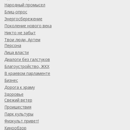
Народный промысел
Блиц-опрос
Энергосбережение
Поколение нового века
Никто не забыт
Твои люди, Артем
Персона
Лица власти
Диалоги без галстуков
Благоустройство, ЖКХ
В краевом парламенте
Бизнес
Дорога к храму
Здоровье
Свежий ветер
Проишествия
Парк культуры
Физкульт привет!
Кинообзор