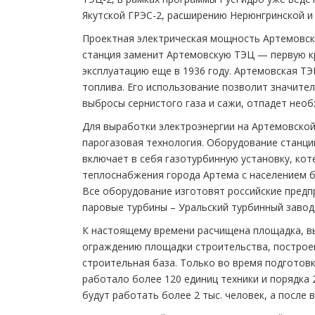
Якутской ГРЭС-2, расширению Нерюнгринской и
Проектная электрическая мощность Артемовско
станция заменит Артемовскую ТЭЦ — первую к
эксплуатацию еще в 1936 году. Артемовская Т
топлива. Его использование позволит значите
выбросы сернистого газа и сажи, отпадет необ
Для выработки электроэнергии на Артемовско
парогазовая технология. Оборудование станци
включает в себя газотурбинную установку, кот
теплоснабжения города Артема с населением б
Все оборудование изготовят российские предп
паровые турбины – Уральский турбинный завод
К настоящему времени расчищена площадка, в
ограждению площадки строительства, построе
строительная база. Только во время подготов
работало более 120 единиц техники и порядка 
будут работать более 2 тыс. человек, а после