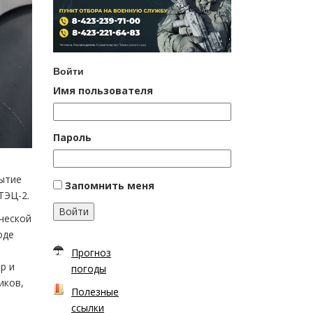
Войти
Имя пользователя
Пароль
бытие
Запомнить меня
ТЭЦ-2.
Войти
ческой
оде
Прогноз
р и
погоды
иков,
Полезные
ссылки