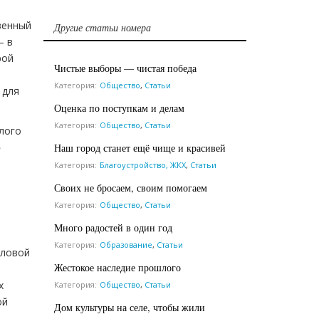
венный
Другие статьи номера
— в
рой
Чистые выборы — чистая победа
Категория:
Общество
,
Статьи
 для
Оценка по поступкам и делам
Категория:
Общество
,
Статьи
лого
»
Наш город станет ещё чище и красивей
Категория:
Благоустройство, ЖКХ
,
Статьи
Своих не бросаем, своим помогаем
Категория:
Общество
,
Статьи
Много радостей в один год
Категория:
Образование
,
Статьи
пловой
Жестокое наследие прошлого
х
Категория:
Общество
,
Статьи
ой
Дом культуры на селе, чтобы жили