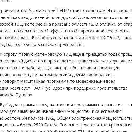
танов.
троительство Артемовской ТЭЦ-2 стоит особняком. Это единст
енной производственной площадке, а буквально в чистом поле 
вской ТЭЦ, которую она призвана заместить. В отличие от ста
а газе, причем по самой эффективной парогазовой технологии,
е применялась. Все оборудование для Артемовской ТЭЦ-2, как и
Гидро, поставят российские предприятия.
то строил первую Артемовскую ТЭЦ еще в тридцатых годах прош
енеральный директор и председатель правления ПАО «РусГидро
сотню лет и работает до сих пор, обеспечивая приморцев
пришло время других технологий и других требований к
м говорит масштабная программа по модернизации всей
одня реализует ПАО «РусГидро» при поддержке правительства
димира Путина».
РусГидро в рамках государственной программы по развитию те
уемой для замещения изношенных мощностей и обеспечения
ак Восточный полигон РЖД. Общая электрическая мощность эти
ощность – более 2500 Гкал/ч. Помимо строительства Артемовск
т работы по возведению Хабаровской ТЭЦ-4 и второй очереди