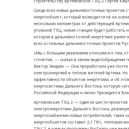
строительству Артемовской ТЭЦ-2 Сергей Каш
Среди всех новых дальневосточных проектов с
энергообъект, который возводится не на осво
нескольких километрах от действующей Артемо
угольной ТЭЦ, новая станция будет работать н
которая в дальневосточной энергетике ранее н
всех остальных дальневосточных проектов Рус
«Мы с большим уважением относимся к тем, к
столетия, — сказал в своем видеообращении г
Виктор Хмарин. — Она проработала уже почти 
электроэнергией и теплом жителей Артема. Но 
эффективности объектов энергетики, и об это
энергосистемы Дальнего Востока, которую сег
Российской Федерации и лично Президента Вла
Артемовская ТЭЦ-2 — один из шести проектов 
электроэнергетики Дальнего Востока, реализ
энергоснабжения новых потребителей, таких к
энергообъектов составит 2,1 ГВт, тепловая м
ТЭЦ-2, в рамках программы РусГидро уже веде