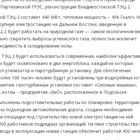
 Партизанской ГРЭС, реконструкции Владивостокской ТЭЦ-2.
й ТЭЦ-2 составит 440 МВт, тепловая мощность – 456 Гкал/ч. 
рупную электростанцию на Дальнем Востоке, введенную в
ЭЦ-2 будет работать на природном газе — самом экологичном в
льно сократить выбросы углекислого газа, полностью исключит
ходимость в складировании золы.
й ТЭЦ-2 будет использоваться современная, наиболее эффектив
и будет скомпоновано в два энергоблока, каждый из которых
ел-утилизатор и паротурбинную установку. Для обеспечения
олее 100 тысяч человек будут установлены три водогрейных ко
риятия: газотурбинные установки поставят «Силовые машины»,
, котлы – предприятие «ЗиО», расположенное в Подольске.
ыполнены подготовительные работы по планировке территории
на подъездная автомобильная дорога, создана необходимая
ки площадки под строительство новой электростанции на ней
200 работников подрядных организаций. На пике строительства 
 ввода в эксплуатацию новая станция обеспечит работой 450 чел