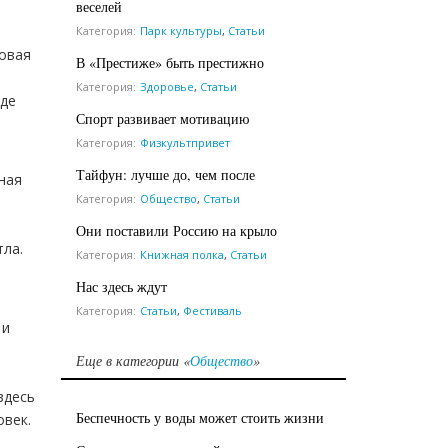
веселей
Категория:
Парк культуры
,
Статьи
Новая
В «Престиже» быть престижно
Категория:
Здоровье
,
Статьи
иде
Спорт развивает мотивацию
Категория:
Физкультпривет
Тайфун: лучше до, чем после
ная
Категория:
Общество
,
Статьи
Они поставили Россию на крыло
тла.
Категория:
Книжная полка
,
Статьи
Нас здесь ждут
Категория:
Статьи
,
Фестиваль
 и
Еще в категории «
Общество
»
здесь
Беспечность у воды может стоить жизни
овек.