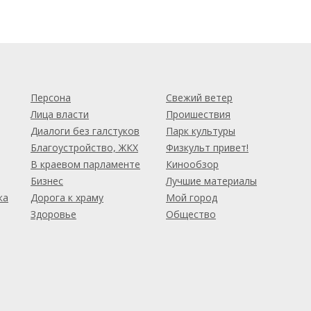
м
Персона
Свежий ветер
Лица власти
Проишествия
Диалоги без галстуков
Парк культуры
Благоустройство, ЖКХ
Физкульт привет!
В краевом парламенте
Кинообзор
Бизнес
Лучшие материалы
ка
Дорога к храму
Мой город
Здоровье
Общество