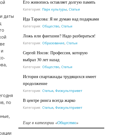
Его живопись оставляет долгую память
бой
Категория:
Парк культуры
,
Статьи
ии даты
Ида Тарасова: Я не думаю над подарками
ц
Категория:
Общество
,
Статьи
го
Ложь или фантазии? Надо разбираться!
кой
Категория:
Образование
,
Статьи
аве
 и
Сергей Носов: Профессия, которую
ко-
выбрал 30 лет назад
ова,
Категория:
Общество
,
Статьи
История спартакиады трудящихся имеет
продолжение
Категория:
Статьи
,
Физкультпривет
егодня
В центре ринга всегда жарко
в, по
Категория:
Статьи
,
Физкультпривет
рные,
Еще в категории «
Общество
»
рации