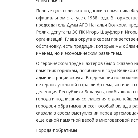
Чтим память
Первые цветы легли к подножию памятника Фед
официальном статусе с 1938 года. В торжеств
председатель Думы АГО Наталья Волкова, пре
Ролик, депутаты ЗС ПК Игорь Шауфлер и Игорь
организаций. Глава округа в своем приветств
обстановку, есть традиции, которые мы обязан
именем, но и экономическим развитием.
О героическом труде шахтеров было сказано н
памятник горнякам, погибшим в годы Великой 
администрации округа. В церемонии возложени
ветераны угольной отрасли Артема, активисты
делегация Республики Беларусь, прибывшая в 
города и подписания соглашения о дальнейшем
городов-побратимов внесет особый вклад в ра
сказала в своем выступлении перед артемовца
еще одной памятной вехой в многовековой ист
Города-побратимы