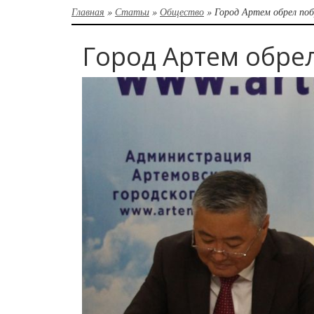
Главная
»
Статьи
»
Общество
»
Город Артем обрел по
Город Артем обре