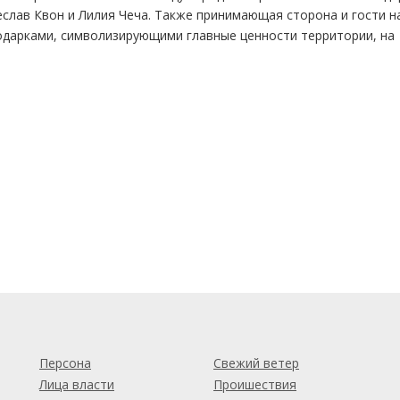
еслав Квон и Лилия Чеча. Также принимающая сторона и гости 
одарками, символизирующими главные ценности территории, на
м
Персона
Свежий ветер
Лица власти
Проишествия