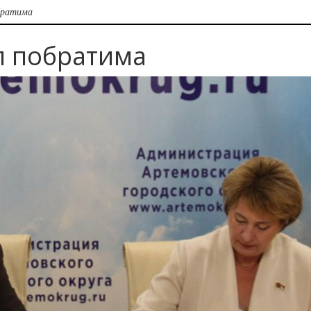
братима
л побратима