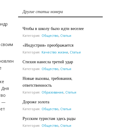
Другие статьи номера
андр
Чтобы в школу было идти веселее
Категория:
Общество
,
Статьи
 своим
«Индустрия» преображается
Категория:
Качество жизни
,
Статьи
ановлен
Стихия нанесла третий удар
е
Категория:
Общество
,
Статьи
Новые вызовы, требования,
же
ответственность
 Дня
Категория:
Образование
,
Статьи
тво
Дороже золота
, —
нет
Категория:
Общество
,
Статьи
Русским туристам здесь рады
Категория:
Общество
,
Статьи