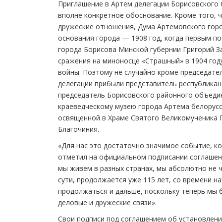
Приглашение в Артем делегации Борисовского 
вполне конкретное обоснование. Кроме того, 
дружеские отношения, Дума Артемовского горо
основания города — 1908 год, когда первым п
города Борисова Минской губернии Григорий За
сражения на миноносце «Страшный» в 1904 году
войны. Поэтому не случайно кроме председате
делегации прибыли представитель республикан
председатель Борисовского районного объедин
краеведческому музею города Артема белорусск
освященной в Храме Святого Великомученика 
Благочиния.
«Для нас это достаточно значимое событие, ко
отметил на официальном подписании соглашени
мы живем в разных странах, мы абсолютно не ч
сути, продолжается уже 115 лет, со времени на
продолжаться и дальше, поскольку теперь мы 
деловые и дружеские связи».
Свои подписи под соглашением об установлен