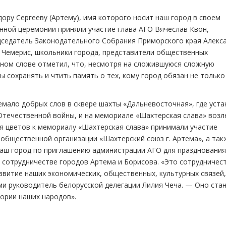
ору Сергееву (Артему), имя которого носит наш город в своем
енной церемонии приняли участие глава АГО Вячеслав Квон,
дседатель Законодательного Собрания Приморского края Алекс
 Чемерис, школьники города, представители общественных
енном слове отметил, что, несмотря на сложившуюся сложную
ы сохранять и чтить память о тех, кому город обязан не только
емало добрых слов в сквере шахты «Дальневосточная», где уст
Отечественной войны, и на мемориале «Шахтерская слава» возл
я цветов к мемориалу «Шахтерская слава» принимали участие
 общественной организации «Шахтерский союз г. Артема», а так
наш город по приглашению администрации АГО для празднования
 сотрудничестве городов Артема и Борисова. «Это сотрудничес
звитие наших экономических, общественных, культурных связей
ми руководитель белорусской делегации Лилия Чеча. — Оно ста
ории наших народов».