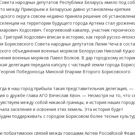
Совета народных депутатов Республики Беларусь имело под со
что между Приморьем и Беларусью давно установлены крепкие
дского округа совсем недавно приняла решение об установлен
оселенцем на территории будущего города Артема стал урожене
харович Ходосевич. Георгиевский кавалер, участник героическо
, Григорий Ходосевич вписан в историю, как герой русско-японс
ля Борисовского Совета народных депутатов Лилии Чеча в сост
ского объединения военных моряков Белоруссии Николай Куцко
ения военных моряков Павел Волков. В дар городскому истори
ая делегация передала капсулу с частицей земли города Борис
Георгия Победоносца Минской Епархии Второго Борисовского
гда в наш город прибыла такая представительная делегация, —
я о дружбе глава АГО Вячеслав Квон. — Несмотря на то, что с
увствуем между собой никакой границы, и история наших городо
чала заселения и освоения этих земель. Эта история будет
будем поддерживать с городом Борисовом более тесные культу
ии побратимских связей между городами Артем Российской Феде