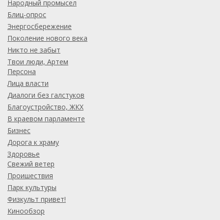
Народный промысел
Блиц-опрос
Энергосбережение
Поколение нового века
Никто не забыт
Твои люди, Артем
Персона
Лица власти
Диалоги без галстуков
Благоустройство, ЖКХ
В краевом парламенте
Бизнес
Дорога к храму
Здоровье
Свежий ветер
Проишествия
Парк культуры
Физкульт привет!
Кинообзор