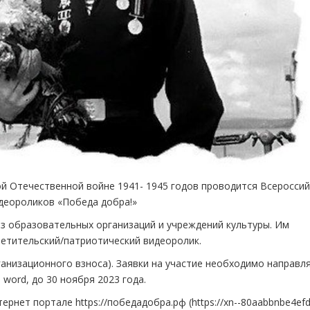
й Отечественной войне 1941- 1945 годов проводится Всероссий
идеороликов «Победа добра!»
з образовательных организаций и учреждений культуры. Им
ветительский/патриотический видеоролик.
ганизационного взноса). Заявки на участие необходимо направл
 word, до 30 ноября 2023 года.
ет портале https://победадобра.рф (https://xn--80aabbnbe4efdt