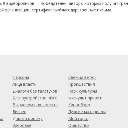
ены 9 видеороликов — победителей, авторы которых получат гра
оей организации, сертификаты/благодарственные письма.
м
Персона
Свежий ветер
Лица власти
Проишествия
Диалоги без галстуков
Парк культуры
Благоустройство, ЖКХ
Физкульт привет!
В краевом парламенте
Кинообзор
Бизнес
Лучшие материалы
ка
Дорога к храму
Мой город
Здоровье
Общество