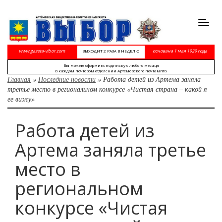
Toggl
navig
www.gazeta-vibor.com
основана 1 мая 1929 года
ВЫХОДИТ 2 РАЗА В НЕДЕЛЮ
Вы можете оформить подписку с любого месяца
в каждом почтовом отделении Артёмовского почтампта
Главная
»
Последние новости
»
Работа детей из Артема заняла
третье место в региональном конкурсе «Чистая страна – какой я
ее вижу»
Работа детей из
Артема заняла третье
место в
региональном
конкурсе «Чистая