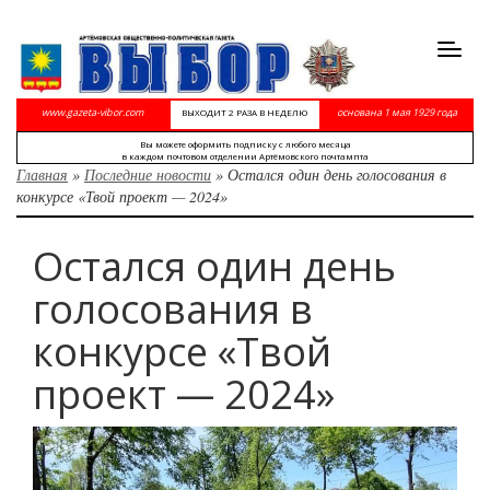
Toggl
navig
www.gazeta-vibor.com
основана 1 мая 1929 года
ВЫХОДИТ 2 РАЗА В НЕДЕЛЮ
Вы можете оформить подписку с любого месяца
в каждом почтовом отделении Артёмовского почтампта
Главная
»
Последние новости
»
Остался один день голосования в
конкурсе «Твой проект — 2024»
Остался один день
голосования в
конкурсе «Твой
проект — 2024»