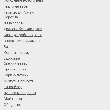
Поколение нового века
Никто не забыт
Твои люди, Артем
Персона
Лица власти
Диалоги без галстуков
Благоустройство, ЖКХ
В краевом парламенте
Бизнес
Дорога к храму
Здоровье
Свежий ветер
Проишествия
Парк культуры
Физкульт привет!
Кинообзор
Лучшие материалы
Мой город
Общество