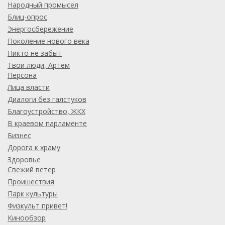
Народный промысел
Блиц-опрос
Энергосбережение
Поколение нового века
Никто не забыт
Твои люди, Артем
Персона
Лица власти
Диалоги без галстуков
Благоустройство, ЖКХ
В краевом парламенте
Бизнес
Дорога к храму
Здоровье
Свежий ветер
Проишествия
Парк культуры
Физкульт привет!
Кинообзор