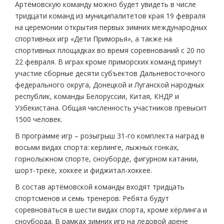
Артёмовскую команду можно будет увидеть в числе
тридцати команд из муниципалитетов края 19 февраля
на церемонии открытия первых зимних международных
спортивных игр «Дети Приморья», а также на
спортивных площадках во время соревнований с 20 по
22 февраля. В играх кроме приморских команд примут
участие сборные десяти субъектов Дальневосточного
федерального округа, Донецкой и Луганской народных
республик, команды Белоруссии, Китая, КНДР и
Узбекистана. Общая численность участников превысит
1500 человек.
В программе игр – розыгрыш 31-го комплекта наград в
восьми видах спорта: керлинге, лыжных гонках,
горнолыжном спорте, сноуборде, фигурном катании,
шорт-треке, хоккее и фиджитал-хоккее.
В состав артёмовской команды входят тридцать
спортсменов и семь тренеров. Ребята будут
соревноваться в шести видах спорта, кроме кёрлинга и
сноуборда. В рамках зимних игр на ледовой арене