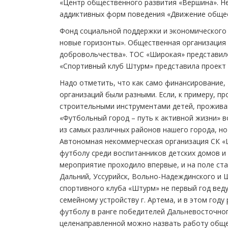
«Центр общественного развития «Вершина». Н
аддиктивных форм поведения «Движение общест
Фонд социальной поддержки и экономического 
новые горизонты». Общественная организация
добровольчества». ТОС «Широкая» представил
«Спортивный клуб Штурм» представила проект 
Надо отметить, что как само финансирование,
организаций были разными. Если, к примеру, п
строительными инструментами детей, проживаю
«Футбольный город – путь к активной жизни» 
из самых различных районов нашего города, но
Автономная некоммерческая организация СК «
футболу среди воспитанников детских домов и
мероприятие проходило впервые, и на поле ста
Дальний, Уссурийск, Вольно-Надеждинского и 
спортивного клуба «Штурм» не первый год веду
семейному устройству г. Артема, и в этом год
футболу в ранге победителей Дальневосточног
целенаправленной можно назвать работу обще