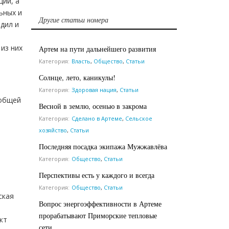
ций, а
ьных и
Другие статьи номера
дил и
из них
Артем на пути дальнейшего развития
Категория:
Власть
,
Общество
,
Статьи
Солнце, лето, каникулы!
Категория:
Здоровая нация
,
Статьи
 общей
Весной в землю, осенью в закрома
Категория:
Сделано в Артеме
,
Сельское
хозяйство
,
Статьи
Последняя посадка экипажа Мужжавлёва
Категория:
Общество
,
Статьи
Перспективы есть у каждого и всегда
Категория:
Общество
,
Статьи
ская
Вопрос энергоэффективности в Артеме
прорабатывают Приморские тепловые
кт
сети