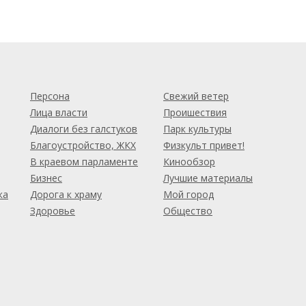
м
Персона
Свежий ветер
Лица власти
Проишествия
Диалоги без галстуков
Парк культуры
Благоустройство, ЖКХ
Физкульт привет!
В краевом парламенте
Кинообзор
Бизнес
Лучшие материалы
ка
Дорога к храму
Мой город
Здоровье
Общество