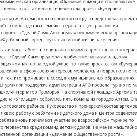
екоммерческая организация «Оказание помощи в профилактике
венного роста» вела в течение года проект «Бумеранг».
развития Артемовского городского округа представлял проект 
 «Союз многодетных семей» создавала «Центр развития
о проект «Сделай Сам». Автономная некоммерческая организац
«Футбольный город – путь к активной жизни населения».
 так и масштабность социально значимых проектов некоммерче
роект «Сделай Сам» предполагал обучение навыкам владения
щих компактно на одной улице, то такие проекты, как «Бумера
вовлекали в сферу своих интересов молодежь и подростков не т
 и тех, кто проживает в соседних муниципальных образованиях.
Штурм» при поддержке администрации АГО провела турнир по м
 школ-интернатов Приморья. На спортивной площадке Артема т
диона «Угольщик» собрались пять команд из городов Артем, Сп
Шкотовского районов. Руководство и тренерский состав артемо
т свою работу с ребятами из детского дома и Центра содейств
у ребята вновь принимают участие во всероссийском турнире по
о первенства среди команд детских домов. Не менее масштабно
ственной организации «Движение общественного роста»,