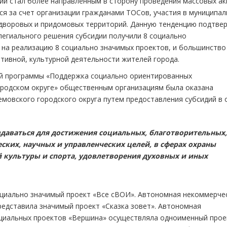
ий стал более направленным в сторону проведения массовых ак
ся за счет организации гражданами ТОСов, участия в муниципал
 дворовых и придомовых территорий. Данную тенденцию подтвер
легиального решения субсидии получили 8 социально
на реализацию 8 социально значимых проектов, и большинство 
ртивной, культурной деятельности жителей города.
ной программы «Поддержка социально ориентированных
ородском округе» общественным организациям была оказана
мовского городского округа путем предоставления субсидий в
даваться для достижения социальных, благотворительных,
ских, научных и управленческих целей, в сферах охраны
 культуры и спорта, удовлетворения духовных и иных
оциально значимый проект «Все сВОИ». Автономная некоммерче
редставила значимый проект «Сказка зовет». Автономная
оциальных проектов «Вершина» осуществляла одноименный прое