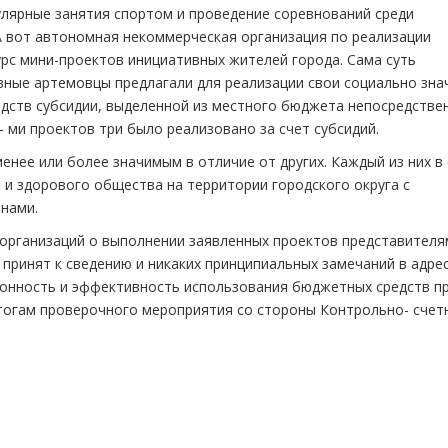
улярные занятия спортом и проведение соревнований среди
А вот автономная некоммерческая организация по реализации
рс мини-проектов инициативных жителей города. Сама суть
ивные артемовцы предлагали для реализации свои социально зн
редств субсидии, выделенной из местного бюджета непосредстве
 ми проектов три было реализовано за счет субсидий.
менее или более значимым в отличие от других. Каждый из них в
и здорового общества на территории городского округа с
нами.
 организаций о выполнении заявленных проектов представителя
принят к сведению и никаких принципиальных замечаний в адре
конность и эффективность использования бюджетных средств п
тогам проверочного мероприятия со стороны Контрольно- счет