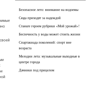
Безопасное лето: внимание на водоемы
Сюда приходят за надеждой
ачимые
Станьте героем рубрики «Мой урожай»!
нно
Беспечность у воды может стоить жизни
 своей
Спартакиада поколений: спорт вне
возраста
Мелодии лета: музыкальные выходные в
ми
центре города
с
Дачники под прицелом
ри
ной