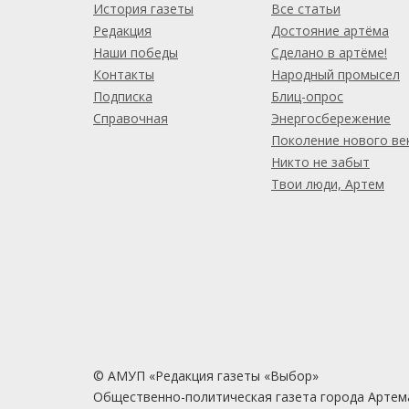
История газеты
Все статьи
Редакция
Достояние артёма
Наши победы
Сделано в артёме!
Контакты
Народный промысел
Подписка
Блиц-опрос
Справочная
Энергосбережение
Поколение нового ве
Никто не забыт
Твои люди, Артем
© АМУП «Редакция газеты «Выбор»
Общественно-политическая газета города Артем