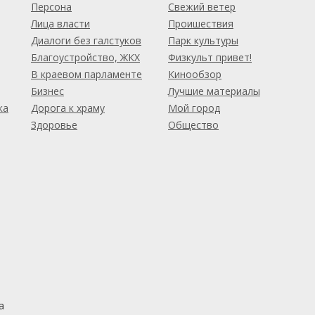
Персона
Свежий ветер
Лица власти
Проишествия
Диалоги без галстуков
Парк культуры
Благоустройство, ЖКХ
Физкульт привет!
В краевом парламенте
Кинообзор
Бизнес
Лучшие материалы
ка
Дорога к храму
Мой город
Здоровье
Общество
а