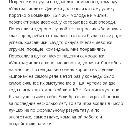
Искренне и от души поздравляю чемпионов, команду
«Ультрафиолет». Девочки долго шли к этому успеху.
Коротко о командах. «БИ-20»: молодые и милые,
перспективные девочки, у которых все ещё впереди.
Повеселили здорово шуткой «Не выросли». «Вероника»:
глаз горел, ребята старались, готовы были на все ради
успеха. Красавчики. «Будто охнула пчела»: девочки
игручие, поющие, командные. Мне понравились.
Повеселила шутка насчет падения самооценки.
«Ультрафиолет»: хорошие девочки, умнички. Способны
на многое. Потенциально очень хорошо выступили.
«Шпона»: на самом деле в этот раз у команды было
самое сильное их выступление в ГШЛ Артёма за два
года в играх Артемовской лиги КВН. Как минимум, они
были лучше самих себя. Если брать все игры «Шпоны»
за последние несколько лет, то эта игра входит в число
лучших не по формальному результату, а по
энергетике, самоотдаче, командной работе и
воздействию на меня.