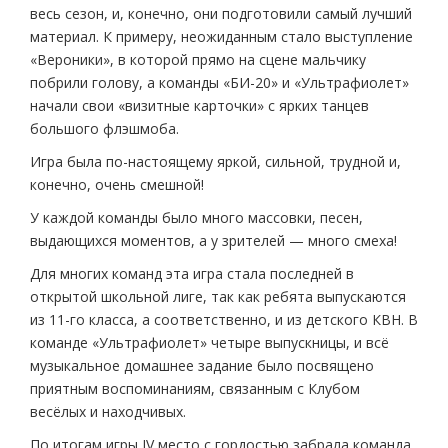
весь сезон, и, конечно, они подготовили самый лучший
материал. К примеру, неожиданным стало выступление
«Вероники», в которой прямо на сцене мальчику
побрили голову, а команды «БИ-20» и «Ультрафиолет»
начали свои «визитные карточки» с ярких танцев
большого флэшмоба.
Игра была по-настоящему яркой, сильной, трудной и,
конечно, очень смешной!
У каждой команды было много массовки, песен,
выдающихся моментов, а у зрителей — много смеха!
Для многих команд эта игра стала последней в
открытой школьной лиге, так как ребята выпускаются
из 11-го класса, а соответственно, и из детского КВН. В
команде «Ультрафиолет» четыре выпускницы, и всё
музыкальное домашнее задание было посвящено
приятным воспоминаниям, связанным с Клубом
весёлых и находчивых.
По итогам игры IV место с гордостью забрала команда