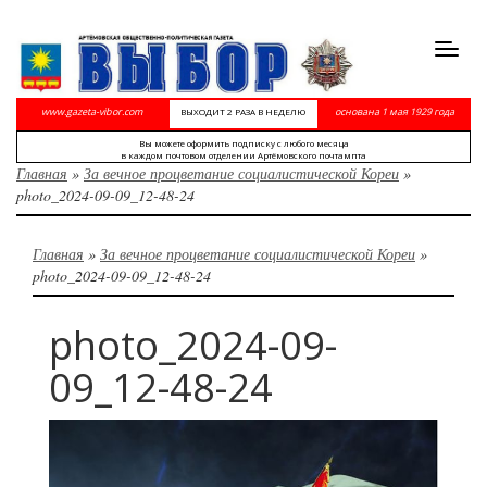
Toggl
navig
www.gazeta-vibor.com
основана 1 мая 1929 года
ВЫХОДИТ 2 РАЗА В НЕДЕЛЮ
Вы можете оформить подписку с любого месяца
в каждом почтовом отделении Артёмовского почтампта
Главная
»
За вечное процветание социалистической Кореи
»
photo_2024-09-09_12-48-24
Главная
»
За вечное процветание социалистической Кореи
»
photo_2024-09-09_12-48-24
photo_2024-09-
09_12-48-24