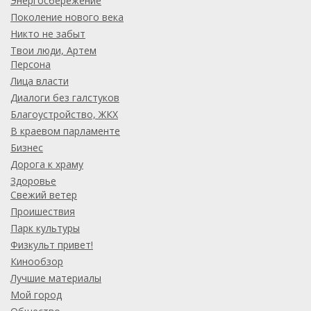
Энергосбережение
Поколение нового века
Никто не забыт
Твои люди, Артем
Персона
Лица власти
Диалоги без галстуков
Благоустройство, ЖКХ
В краевом парламенте
Бизнес
Дорога к храму
Здоровье
Свежий ветер
Проишествия
Парк культуры
Физкульт привет!
Кинообзор
Лучшие материалы
Мой город